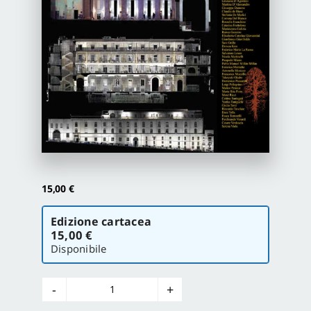
Proposte di pubblicazione
Gangemi Editore
Newsletter
15,00
€
Scegli
Edizione cartacea
la
15,00 €
versione
Disponibile
Abitare