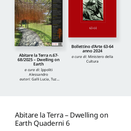
Bollettino d’Arte 63-64
anno 2024
Abitare la Terra n.67-
a cura di
:
Ministero della
68/2025 – Dwelling on
Cultura
Earth
a cura di
:
Ippoliti
Alessandro
autori
:
Galli Lucia
,
Tuzi
Stefania
,
Veronica
Balboni
,
Morgia
Federica
,
Anna Lei
,
Capanna Alessandra
,
Reale Luca
,
Spita Leone
,
Jacopo Mannello
Abitare la Terra – Dwelling on
Earth Quaderni 6