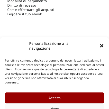
Modalità di pagamento
Diritto di recesso
Come effettuare gli acquisti
Leggere il tuo ebook
Personalizzazione alla
navigazione
Per offrire contenuti dedicati a ognuno dei nostri lettori, utilizziamo i
cookie e le avanzate tecnologie di personalizzazione dedicate ai nostri
clienti. Il consenso a queste tecnologie le permetterà di accedere a
una navigazione personalizzata al nostro sito, oppure accedere a una
Shop Gangemi Editore
-
Pagamenti Sicuri e anche Rateali
.
versione generica non ottimizzata ai suoi interessi negando il
consenso.
Catalogo Online
Accetta
CONSULTAZIONE
Catalogo Internazionale
Nega