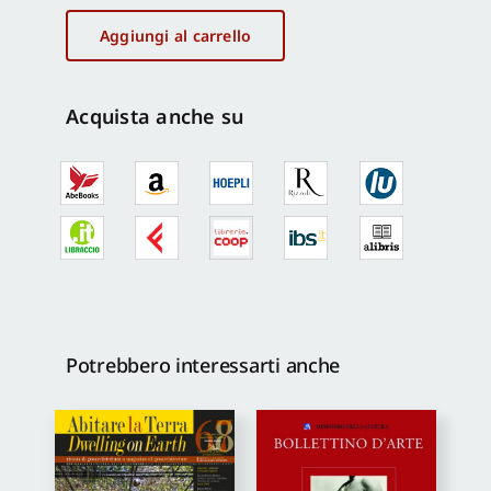
la
Terra
Aggiungi al carrello
-
Dwelling
on
Acquista anche su
Earth
Quaderni
6
quantità
Potrebbero interessarti anche