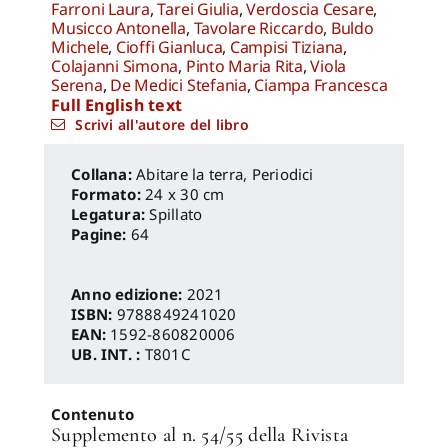
Farroni Laura
,
Tarei Giulia
,
Verdoscia Cesare
,
Musicco Antonella
,
Tavolare Riccardo
,
Buldo
Michele
,
Cioffi Gianluca
,
Campisi Tiziana
,
Colajanni Simona
,
Pinto Maria Rita
,
Viola
Serena
,
De Medici Stefania
,
Ciampa Francesca
Full English text
Scrivi all'autore del libro
Abitare la terra
,
Periodici
Formato:
24 x 30 cm
Legatura:
Spillato
Pagine:
64
Anno edizione:
2021
ISBN:
9788849241020
EAN:
1592-860820006
UB. INT. :
T801C
Contenuto
Supplemento al n. 54/55 della Rivista