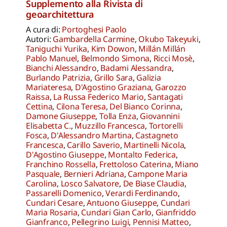
Supplemento alla Rivista di
geoarchitettura
A cura di:
Portoghesi Paolo
Autori:
Gambardella Carmine
,
Okubo Takeyuki
,
Taniguchi Yurika
,
Kim Dowon
,
Millán Millán
Pablo Manuel
,
Belmondo Simona
,
Ricci Mosè
,
Bianchi Alessandro
,
Badami Alessandra
,
Burlando Patrizia
,
Grillo Sara
,
Galizia
Mariateresa
,
D'Agostino Graziana
,
Garozzo
Raissa
,
La Russa Federico Mario
,
Santagati
Cettina
,
Cilona Teresa
,
Del Bianco Corinna
,
Damone Giuseppe
,
Tolla Enza
,
Giovannini
Elisabetta C.
,
Muzzillo Francesca
,
Tortorelli
Fosca
,
D'Alessandro Martina
,
Castagneto
Francesca
,
Carillo Saverio
,
Martinelli Nicola
,
D'Agostino Giuseppe
,
Montalto Federica
,
Franchino Rossella
,
Frettoloso Caterina
,
Miano
Pasquale
,
Bernieri Adriana
,
Campone Maria
Carolina
,
Losco Salvatore
,
De Biase Claudia
,
Passarelli Domenico
,
Verardi Ferdinando
,
Cundari Cesare
,
Antuono Giuseppe
,
Cundari
Maria Rosaria
,
Cundari Gian Carlo
,
Gianfriddo
Gianfranco
,
Pellegrino Luigi
,
Pennisi Matteo
,