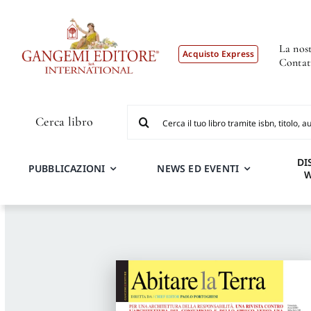
Salta
al
contenuto
La nost
Acquisto Express
Contat
Cerca
Cerca libro
per:
DI
PUBBLICAZIONI
NEWS ED EVENTI