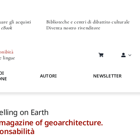
are gli acquisti
Biblioteche e centri di dibattito culturale
o eBook
Diventa nostro rivenditore
onibità
re lingue
DI
AUTORI
NEWSLETTER
ONE
elling on Earth
A magazine of geoarchitecture.
ponsabilità