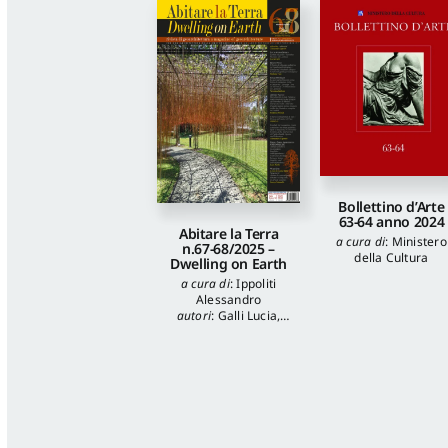
Bollettino d’Arte
63-64 anno 2024
Abitare la Terra
a cura di
:
Ministero
n.67-68/2025 –
della Cultura
Dwelling on Earth
a cura di
:
Ippoliti
Alessandro
autori
:
Galli Lucia
,
Tuzi Stefania
,
Veronica Balboni
,
Morgia Federica
,
Anna Lei
,
Capanna
Alessandra
,
Reale
Luca
,
Spita Leone
,
Jacopo Mannello