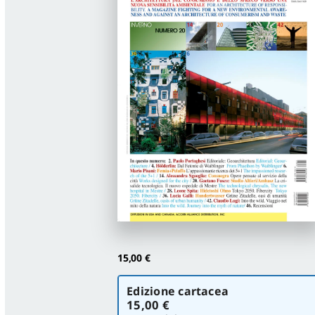
15,00
€
Scegli
Edizione cartacea
la
15,00 €
versione