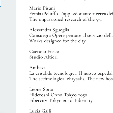
Mario Pisani
Femia+Peluffo L’appassionante ricerca dei
The impassioned research of the 5+1
Alessandra Sgueglia
Consuegra Opere pensate al servizio della
Works designed for the city
Gaetano Fusco
Studio Altieri
Ambasz
La crisalide tecnologica. Il nuovo ospeda
The technological chrysalis. The new hos
Leone Spita
Hidetoshi Ohno Tokyo 2050
Fibercity Tokyo 2050. Fibercity
Lucia Galli