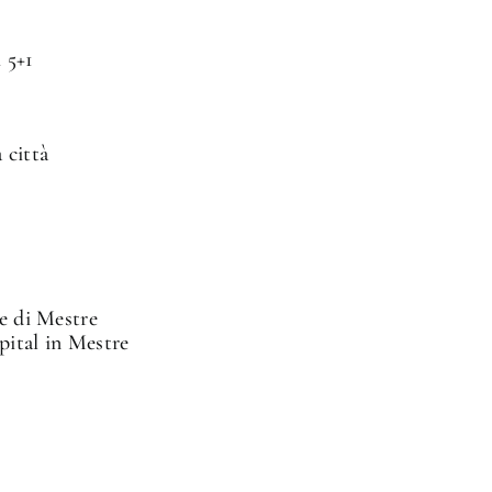
 5+1
 città
le di Mestre
pital in Mestre