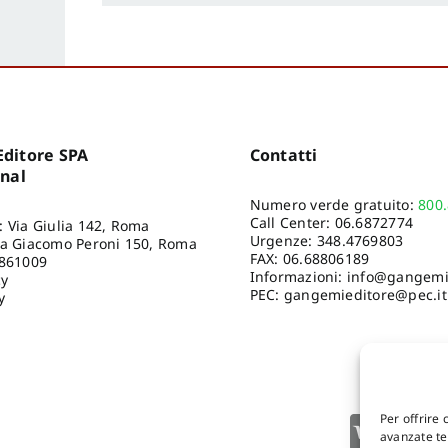
ditore SPA
Contatti
onal
Numero verde gratuito:
800
Call Center:
06.6872774
: Via Giulia 142, Roma
Urgenze:
348.4769803
ia Giacomo Peroni 150, Roma
FAX: 06.68806189
8861009
Informazioni:
info@gangemie
cy
PEC: gangemieditore@pec.it
y
Per offrire 
avanzate tec