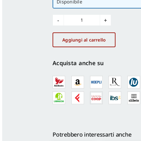
Disponibile
Abitare
la
Terra
Aggiungi al carrello
n.20/2007.
Dwelling
on
Acquista anche su
Earth
quantità
Potrebbero interessarti anche