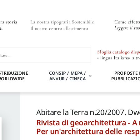
ra storia
La nostra tipografia Sostenibile
Come effettu
Leggere il tu
ti
Il nostro centro allestimento
Sfoglia catalogo disp
• lingua Italiana
• alt
STRIBUZIONE
CONSIP / MEPA /
PROPOSTE 
WORLDWIDE
ANVUR / CINECA
PUBBLICAZI
Abitare la Terra n.20/2007. Dw
Rivista di geoarchitettura - 
Per un'architettura delle res