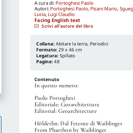
A cura di:
Portoghesi Paolo
Autori:
Portoghesi Paolo
,
Pisani Mario
,
Sgueg
Lucia
,
Lugi Claudio
Facing English text
Scrivi all'autore del libro
Abitare la terra
,
Periodici
Formato:
29 x 46 cm
Legatura:
Spillato
Pagine:
48
Contenuto
In questo numero:
Paolo Portoghesi
Editoriale: Geoarchitettura
Editorial: Geoarchitecture
Hölderlin: Dal Fetonte di Waiblinger
From Phaethon by Waiblinger