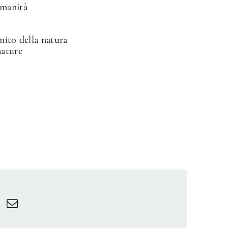
umanità
mito della natura
nature