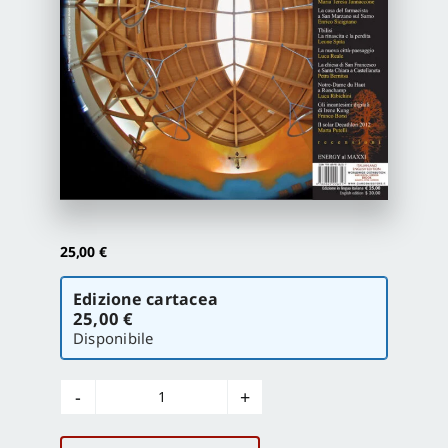
Proposte di pubblicazione
Gangemi Editore
Newsletter
25,00
€
Scegli
Edizione cartacea
la
25,00 €
versione
Disponibile
Abitare
la