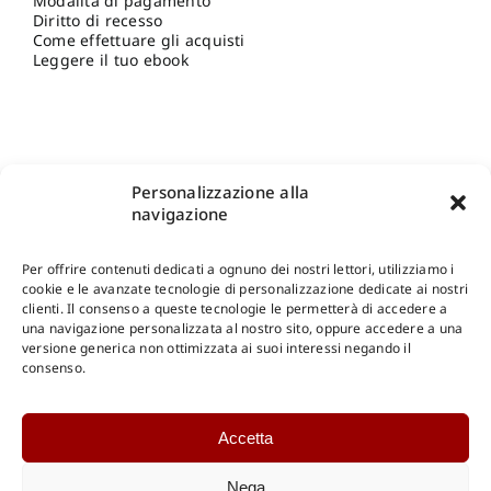
Modalità di pagamento
Diritto di recesso
Come effettuare gli acquisti
Leggere il tuo ebook
Personalizzazione alla
navigazione
Per offrire contenuti dedicati a ognuno dei nostri lettori, utilizziamo i
cookie e le avanzate tecnologie di personalizzazione dedicate ai nostri
clienti. Il consenso a queste tecnologie le permetterà di accedere a
una navigazione personalizzata al nostro sito, oppure accedere a una
Shop Gangemi Editore
-
Pagamenti Sicuri e anche Rateali
.
versione generica non ottimizzata ai suoi interessi negando il
consenso.
Catalogo Online
Accetta
CONSULTAZIONE
Catalogo Internazionale
Nega