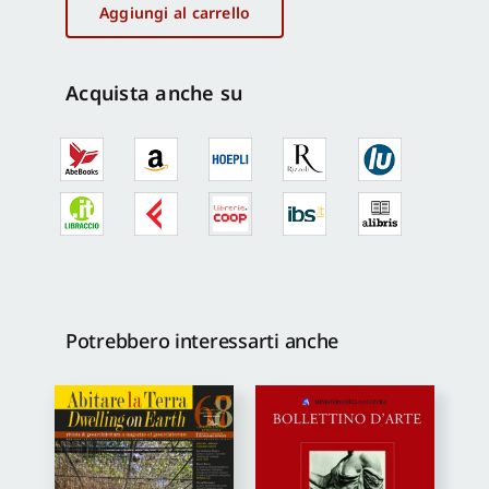
Terra
Aggiungi al carrello
n.33-
34/2013
-
Acquista anche su
Dwelling
on
Earth
quantità
Potrebbero interessarti anche