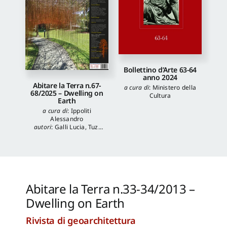
Bollettino d’Arte 63-64
anno 2024
Abitare la Terra n.67-
a cura di
:
Ministero della
68/2025 – Dwelling on
Cultura
Earth
a cura di
:
Ippoliti
Alessandro
autori
:
Galli Lucia
,
Tuzi
Stefania
,
Veronica
Balboni
,
Morgia
Federica
,
Anna Lei
,
Capanna Alessandra
,
Reale Luca
,
Spita Leone
,
Jacopo Mannello
Abitare la Terra n.33-34/2013 –
Dwelling on Earth
Rivista di geoarchitettura