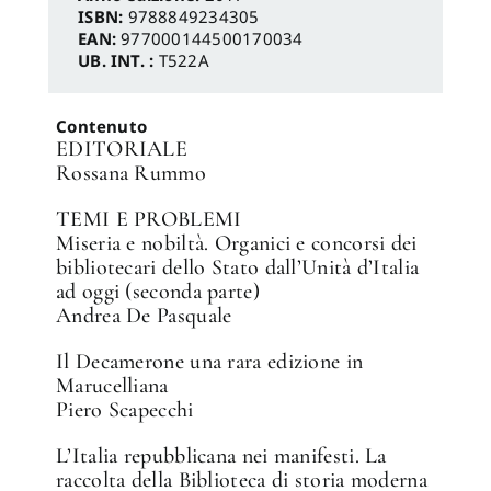
ISBN:
9788849234305
EAN:
977000144500170034
UB. INT. :
T522A
Contenuto
EDITORIALE
Rossana Rummo
TEMI E PROBLEMI
Miseria e nobiltà. Organici e concorsi dei
bibliotecari dello Stato dall’Unità d’Italia
ad oggi (seconda parte)
Andrea De Pasquale
Il Decamerone una rara edizione in
Marucelliana
Piero Scapecchi
L’Italia repubblicana nei manifesti. La
raccolta della Biblioteca di storia moderna