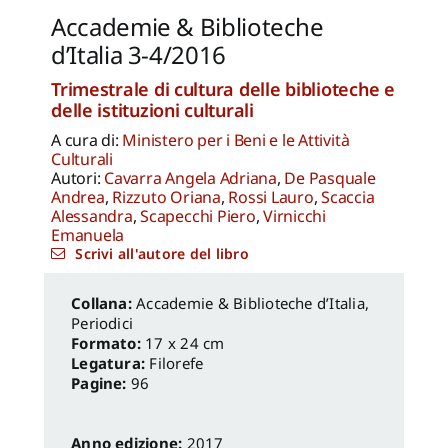
Jacopo Mannello
Accademie & Biblioteche
d’Italia 3-4/2016
Trimestrale di cultura delle biblioteche e
delle istituzioni culturali
A cura di:
Ministero per i Beni e le Attività
Culturali
Autori:
Cavarra Angela Adriana
,
De Pasquale
Andrea
,
Rizzuto Oriana
,
Rossi Lauro
,
Scaccia
Alessandra
,
Scapecchi Piero
,
Virnicchi
Emanuela
Scrivi all'autore del libro
Accademie & Biblioteche d’Italia
,
Periodici
Formato:
17 x 24 cm
Legatura:
Filorefe
Pagine:
96
Anno edizione:
2017