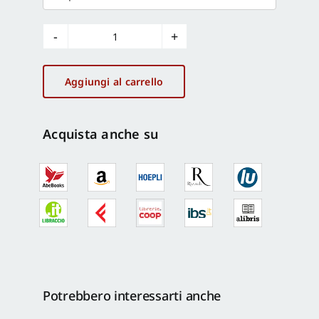
Accademie
&
Biblioteche
Aggiungi al carrello
d'Italia
3-
4/2016
Acquista anche su
quantità
Potrebbero interessarti anche