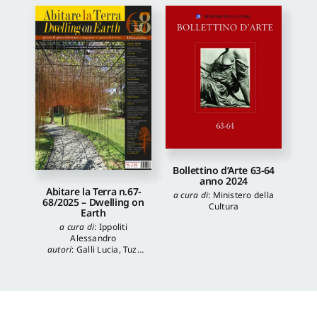
Bollettino d’Arte 63-64
anno 2024
Abitare la Terra n.67-
a cura di
:
Ministero della
68/2025 – Dwelling on
Cultura
Earth
a cura di
:
Ippoliti
Alessandro
autori
:
Galli Lucia
,
Tuzi
Stefania
,
Veronica
Balboni
,
Morgia
Federica
,
Anna Lei
,
Capanna Alessandra
,
Reale Luca
,
Spita Leone
,