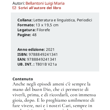
Autori:
Bellantoni Luigi Maria
Scrivi all'autore del libro
Letteratura e linguistica
,
Periodici
Formato:
13 x 19,5 cm
Legatura:
Filorefe
Pagine:
48
Anno edizione:
2021
ISBN:
9788849241341
EAN:
9788849241341
UB. INT. :
T801B V21a
Contenuto
Anche negli episodi ameni c’è sempre la
mano del buon Dio, che ci permette di
viverli, prima, e di ricordarli, con immensa
gioia, dopo. E lo preghiamo umilmente di
fare vivere, noi e i nostri Cari, sempre in