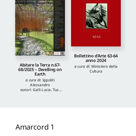
Bollettino d’Arte 63-64
anno 2024
Abitare la Terra n.67-
a cura di
:
Ministero della
68/2025 – Dwelling on
Cultura
Earth
a cura di
:
Ippoliti
Alessandro
autori
:
Galli Lucia
,
Tuzi
Stefania
,
Veronica
Balboni
,
Morgia
Federica
,
Anna Lei
,
Capanna Alessandra
,
Reale Luca
,
Spita Leone
,
Jacopo Mannello
Amarcord 1