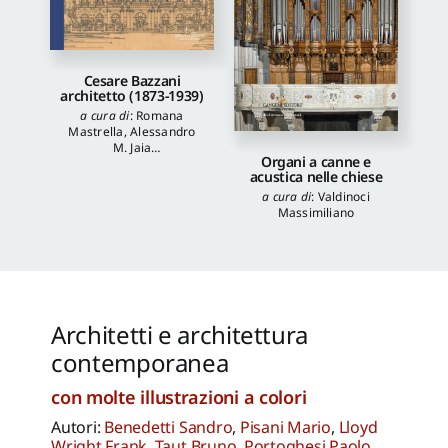
Cesare Bazzani
architetto (1873-1939)
a cura di
:
Romana
Mastrella
,
Alessandro
M. Jaia
Organi a canne e
autori
:
Luca Quattrocchi
,
acustica nelle chiese
Katia Onori
,
Francesca
Piantoni
,
Valentina
a cura di
:
Valdinoci
Piscitelli
Massimiliano
Architetti e architettura
contemporanea
con molte illustrazioni a colori
Autori:
Benedetti Sandro
,
Pisani Mario
,
Lloyd
Wright Frank
,
Taut Bruno
,
Portoghesi Paolo