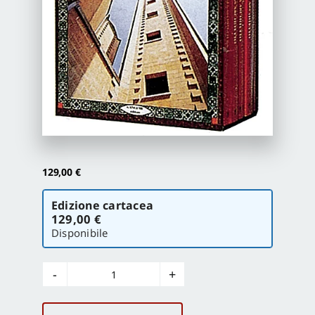
Proposte di pubblicazione
Gangemi Editore
Newsletter
129,00
€
Scegli
Edizione cartacea
la
129,00 €
versione
Disponibile
Architetti
e