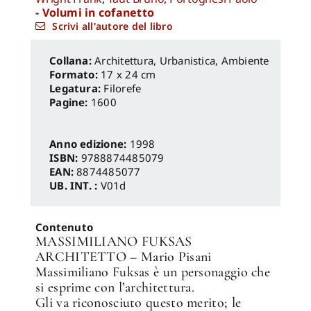
- Volumi in cofanetto
Scrivi all'autore del libro
Architettura, Urbanistica, Ambiente
Formato:
17 x 24 cm
Legatura:
Filorefe
Pagine:
1600
Anno edizione:
1998
ISBN:
9788874485079
EAN:
8874485077
UB. INT. :
V01d
Contenuto
MASSIMILIANO FUKSAS
ARCHITETTO – Mario Pisani
Massimiliano Fuksas è un personaggio che
si esprime con l’architettura.
Gli va riconosciuto questo merito; le