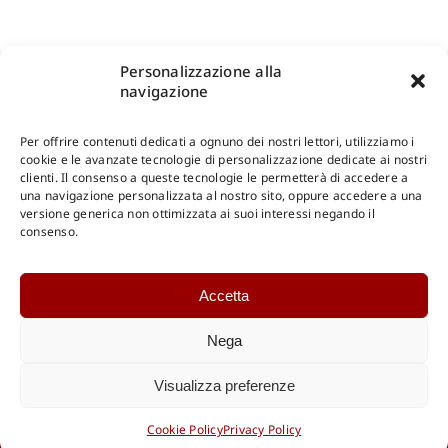
Personalizzazione alla
navigazione
Per offrire contenuti dedicati a ognuno dei nostri lettori, utilizziamo i
cookie e le avanzate tecnologie di personalizzazione dedicate ai nostri
clienti. Il consenso a queste tecnologie le permetterà di accedere a
una navigazione personalizzata al nostro sito, oppure accedere a una
Shop Gangemi Editore
-
Pagamenti Sicuri e anche Rateali
.
versione generica non ottimizzata ai suoi interessi negando il
consenso.
Catalogo Online
Accetta
CONSULTAZIONE
Catalogo Internazionale
Nega
Catalogo Online
DOWNLOAD
Visualizza preferenze
Catalogo Internazionale
Cookie Policy
Privacy Policy