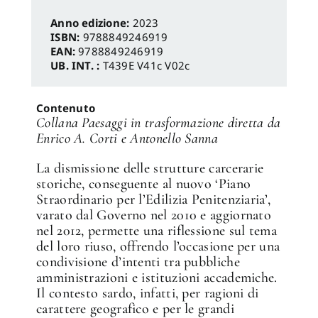
Anno edizione:
2023
ISBN:
9788849246919
EAN:
9788849246919
UB. INT. :
T439E V41c V02c
Contenuto
Collana Paesaggi in trasformazione diretta da
Enrico A. Corti e Antonello Sanna
La dismissione delle strutture carcerarie
storiche, conseguente al nuovo ‘Piano
Straordinario per l’Edilizia Penitenziaria’,
varato dal Governo nel 2010 e aggiornato
nel 2012, permette una riflessione sul tema
del loro riuso, offrendo l’occasione per una
condivisione d’intenti tra pubbliche
amministrazioni e istituzioni accademiche.
Il contesto sardo, infatti, per ragioni di
carattere geografico e per le grandi