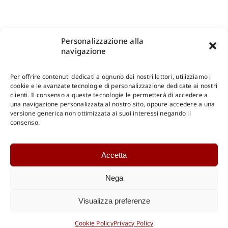
Personalizzazione alla
navigazione
Per offrire contenuti dedicati a ognuno dei nostri lettori, utilizziamo i
cookie e le avanzate tecnologie di personalizzazione dedicate ai nostri
clienti. Il consenso a queste tecnologie le permetterà di accedere a
una navigazione personalizzata al nostro sito, oppure accedere a una
Shop Gangemi Editore
-
Pagamenti Sicuri e anche Rateali
.
versione generica non ottimizzata ai suoi interessi negando il
consenso.
Catalogo Online
Accetta
CONSULTAZIONE
Catalogo Internazionale
Nega
Catalogo Online
DOWNLOAD
Visualizza preferenze
Catalogo Internazionale
Cookie Policy
Privacy Policy