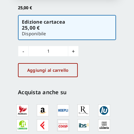
25,00
€
Proposte di pubblicazione
Scegli
Edizione cartacea
la
25,00 €
versione
Disponibile
Gangemi Editore
Architetture
Newsletter
liberate
/
Aggiungi al carrello
Liberated
Architecture
quantità
Acquista anche su