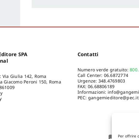
ditore SPA
Contatti
onal
Numero verde gratuito:
800
Call Center:
06.6872774
: Via Giulia 142, Roma
Urgenze:
348.4769803
ia Giacomo Peroni 150, Roma
FAX: 06.68806189
8861009
Informazioni:
info@gangemie
cy
PEC: gangemieditore@pec.it
y
Per offrire 