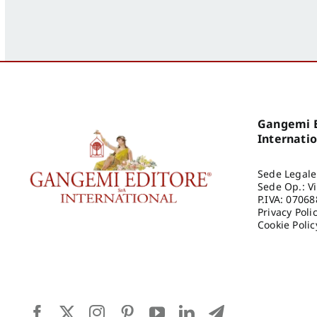
Gangemi E
Internati
Sede Legale
Sede Op.: V
P.IVA: 0706
Privacy Poli
Cookie Polic