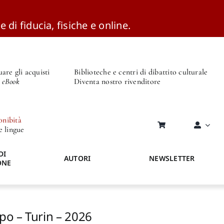
e di fiducia, fisiche e online.
are gli acquisti
Biblioteche e centri di dibattito culturale
o eBook
Diventa nostro rivenditore
onibità
re lingue
DI
AUTORI
NEWSLETTER
ONE
po – Turin – 2026