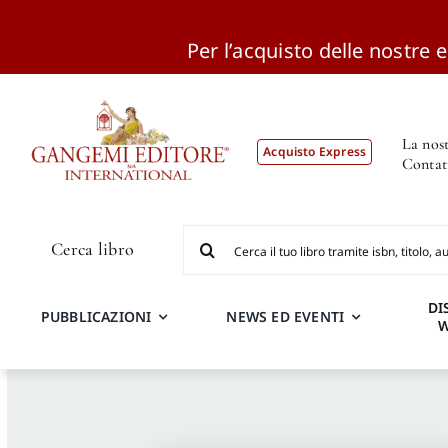
Per l’acquisto delle nostre ed
Salta
al
contenuto
La nost
Acquisto Express
Contat
Cerca
Cerca libro
per:
DI
PUBBLICAZIONI
NEWS ED EVENTI