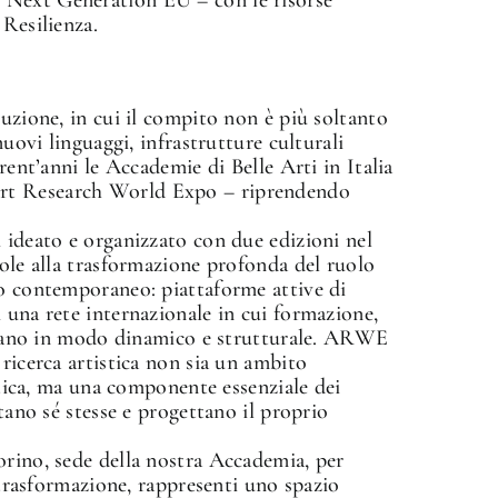
 Resilienza.
tuzione, in cui il compito non è più soltanto
nuovi linguaggi, infrastrutture culturali
rent’anni le Accademie di Belle Arti in Italia
rt Research World Expo – riprendendo
 ideato e organizzato con due edizioni nel
vole alla trasformazione profonda del ruolo
to contemporaneo: piattaforme attive di
 una rete internazionale in cui formazione,
ecciano in modo dinamico e strutturale. ARWE
ricerca artistica non sia un ambito
✕
attica, ma una componente essenziale dei
etano sé stesse e progettano il proprio
orino, sede della nostra Accademia, per
i trasformazione, rappresenti uno spazio