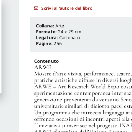
Scrivi all'autore del libro
Arte
Formato:
24 x 29 cm
Legatura:
Cartonato
Pagine:
256
Contenuto
ARWE
Mostre d’arte visiva, performance, teatro,
pratiche artistiche diffuse in diversi luog
ARWE – Art Research World Expo costrui
sperimentazione contemporanea internazio
generazione provenienti da ventuno Scuole 
universitarie similari di diciotto paesi este
Un programma che intreccia linguaggi artis
offrendo occasioni di incontri aperti alla
L’iniziativa si inserisce nel progetto IN
ARWE, finanziato dall’Unione Europea –