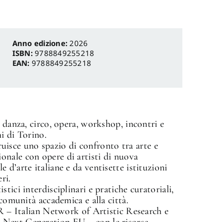
Anno edizione:
2026
ISBN:
9788849255218
EAN:
9788849255218
 danza, circo, opera, workshop, incontri e
hi di Torino.
sce uno spazio di confronto tra arte e
nale con opere di artisti di nuova
d’arte italiane e da ventisette istituzioni
ri.
tici interdisciplinari e pratiche curatoriali,
 comunità accademica e alla città.
AR – Italian Network of Artistic Research e
 Next Generation EU – con le risorse