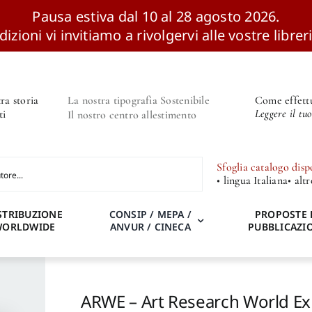
Pausa estiva dal 10 al 28 agosto 2026.
izioni vi invitiamo a rivolgervi alle vostre libreri
ra storia
La nostra tipografia Sostenibile
Come effettu
Leggere il tu
ti
Il nostro centro allestimento
Sfoglia catalogo disp
• lingua Italiana
• alt
STRIBUZIONE
CONSIP / MEPA /
PROPOSTE 
WORLDWIDE
ANVUR / CINECA
PUBBLICAZI
ARWE – Art Research World Ex