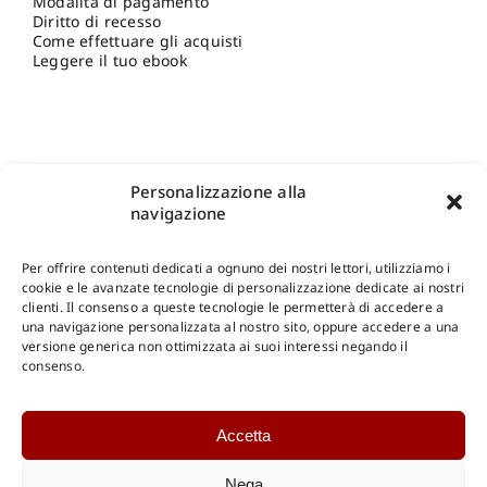
Modalità di pagamento
Diritto di recesso
Come effettuare gli acquisti
Leggere il tuo ebook
Personalizzazione alla
navigazione
Per offrire contenuti dedicati a ognuno dei nostri lettori, utilizziamo i
cookie e le avanzate tecnologie di personalizzazione dedicate ai nostri
clienti. Il consenso a queste tecnologie le permetterà di accedere a
una navigazione personalizzata al nostro sito, oppure accedere a una
Shop Gangemi Editore
-
Pagamenti Sicuri e anche Rateali
.
versione generica non ottimizzata ai suoi interessi negando il
consenso.
Catalogo Online
Accetta
CONSULTAZIONE
Catalogo Internazionale
Nega