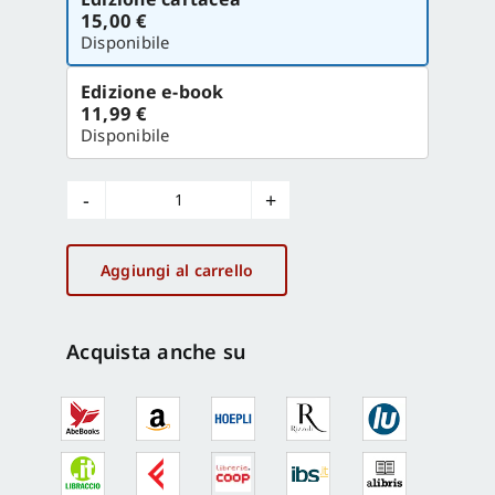
la
15,00 €
versione
Disponibile
Edizione e-book
11,99 €
Disponibile
Battito
di
libertà
Aggiungi al carrello
quantità
Acquista anche su