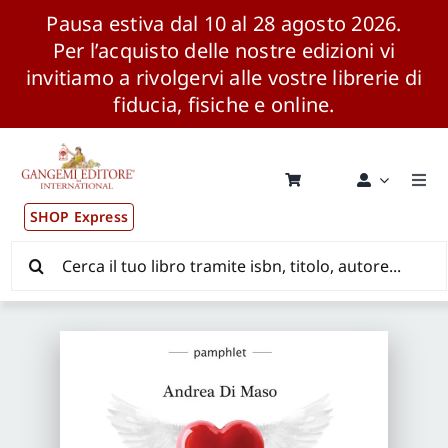
Pausa estiva dal 10 al 28 agosto 2026.
Per l’acquisto delle nostre edizioni vi
invitiamo a rivolgervi alle vostre librerie di
fiducia, fisiche e online.
Salta
al
contenuto
Togg
Navi
SHOP Express
Pubblicazioni
Cerca
per:
News ed Eventi
Distribuzione Wolrdwide
CONSIP / MEPA / ANVUR / CINECA