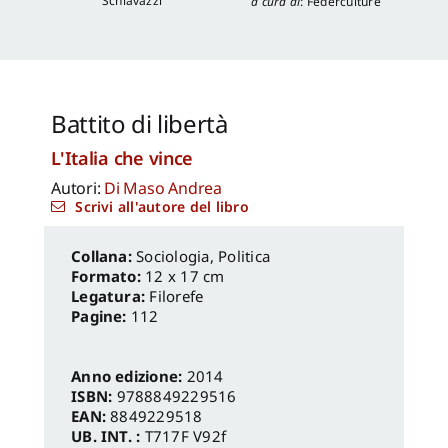
Schiavazzi
a cura di
:
Federculture
Battito di libertà
L'Italia che vince
Autori:
Di Maso Andrea
Scrivi all'autore del libro
Sociologia, Politica
Formato:
12 x 17 cm
Legatura:
Filorefe
Pagine:
112
Anno edizione:
2014
ISBN:
9788849229516
EAN:
8849229518
UB. INT. :
T717F V92f