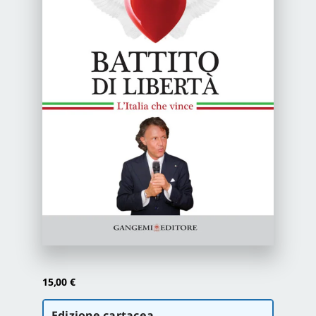
Newsletter
Autori
Proposte di pubblicazione
Gangemi Editore
Newsletter
15,00
€
Scegli
Edizione cartacea