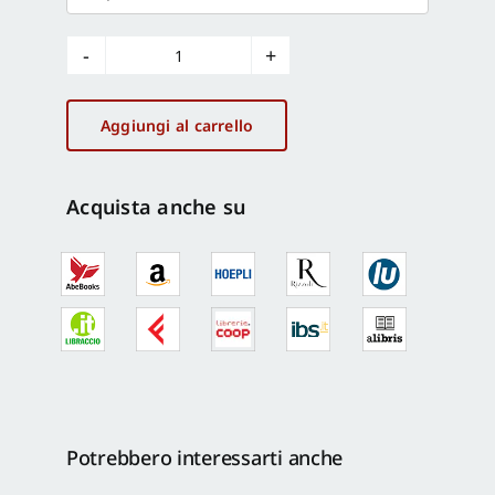
BIC
Lazio,
20
Aggiungi al carrello
anni
di
creazione
Acquista anche su
d'impresa
quantità
Potrebbero interessarti anche