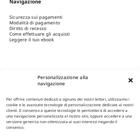
Navigazione
Sicurezza sui pagamenti
Modalità di pagamento
Diritto di recesso
Come effettuare gli acquisti
Leggere il tuo ebook
Personalizzazione alla
navigazione
Per offrire contenuti dedicati a ognuno dei nostri lettori, utilizziamo i
cookie e le avanzate tecnologie di personalizzazione dedicate ai nostri
clienti. Il consenso a queste tecnologie le permetterà di accedere a
una navigazione personalizzata al nostro sito, oppure accedere a una
Shop Gangemi Editore
-
Pagamenti Sicuri e anche Rateali
.
versione generica non ottimizzata ai suoi interessi negando il
consenso.