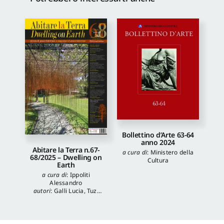
Bollettino d’Arte 63-64
anno 2024
Abitare la Terra n.67-
a cura di
:
Ministero della
68/2025 – Dwelling on
Cultura
Earth
a cura di
:
Ippoliti
Alessandro
autori
:
Galli Lucia
,
Tuzi
Stefania
,
Veronica
Balboni
,
Morgia
Federica
,
Anna Lei
,
Capanna Alessandra
,