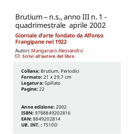
Reale Luca
,
Spita Leone
,
Jacopo Mannello
Brutium – n.s., anno III n. 1 ­
quadrimestrale ­ aprile 2002
Giornale d'arte fondato da Alfonso
Frangipane nel 1922
Autori:
Manganaro Alessandro
Scrivi all'autore del libro
Brutium
,
Periodici
Formato:
21 x 29,7 cm
Legatura:
Spillato
Pagine:
22
Anno edizione:
2002
ISBN:
9788849202816
EAN:
8849202814
UB. INT. :
T510D