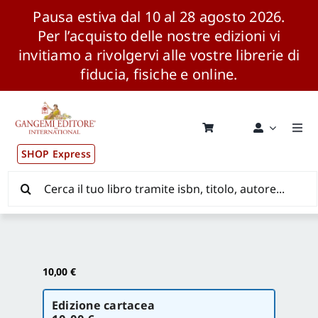
Pausa estiva dal 10 al 28 agosto 2026.
Per l’acquisto delle nostre edizioni vi
invitiamo a rivolgervi alle vostre librerie di
fiducia, fisiche e online.
Salta
al
contenuto
Togg
Navi
SHOP Express
Pubblicazioni
Cerca
per:
News ed Eventi
Distribuzione Wolrdwide
10,00
€
Scegli
CONSIP / MEPA / ANVUR / CINECA
Edizione cartacea
la