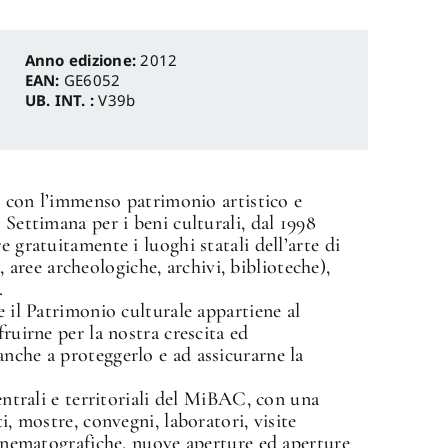
Anno edizione:
2012
EAN:
GE6052
UB. INT. :
V39b
ni con l’immenso patrimonio artistico e
 Settimana per i beni culturali, dal 1998
e gratuitamente i luoghi statali dell’arte di
ree archeologiche, archivi, biblioteche),
.
e il Patrimonio culturale appartiene al
fruirne per la nostra crescita ed
nche a proteggerlo e ad assicurarne la
centrali e territoriali del MiBAC, con una
i, mostre, convegni, laboratori, visite
 cinematografiche, nuove aperture ed aperture