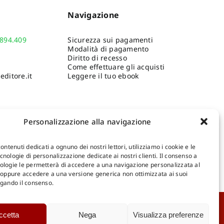
Navigazione
.894.409
Sicurezza sui pagamenti
Modalità di pagamento
Diritto di recesso
Come effettuare gli acquisti
ditore.it
Leggere il tuo ebook
Personalizzazione alla navigazione
contenuti dedicati a ognuno dei nostri lettori, utilizziamo i cookie e le
nologie di personalizzazione dedicate ai nostri clienti. Il consenso a
ologie le permetterà di accedere a una navigazione personalizzata al
Shop Gangemi Editore
-
Pagamenti Sicuri e anche Rateali
.
, oppure accedere a una versione generica non ottimizzata ai suoi
egando il consenso.
Catalogo Online
ccetta
Nega
Visualizza preferenze
D
Catalogo Internazionale