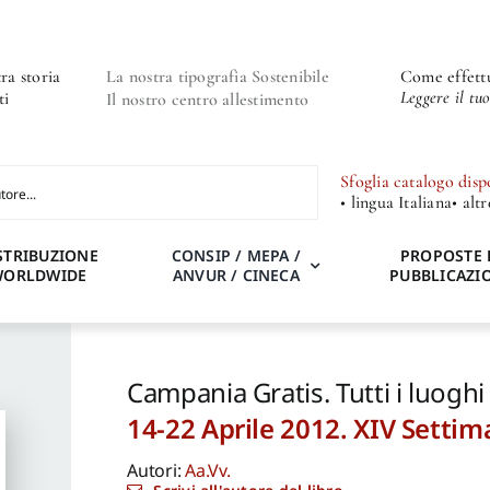
ra storia
La nostra tipografia Sostenibile
Come effettu
Leggere il tu
ti
Il nostro centro allestimento
Sfoglia catalogo disp
• lingua Italiana
• alt
STRIBUZIONE
CONSIP / MEPA /
PROPOSTE 
WORLDWIDE
ANVUR / CINECA
PUBBLICAZI
Campania Gratis. Tutti i luoghi
14-22 Aprile 2012. XIV Settim
Autori:
Aa.Vv.