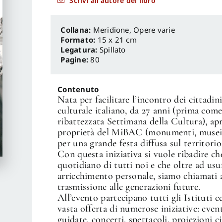
Scrivi all'autore del libro
Meridione
,
Opere varie
Formato:
15 x 21 cm
Legatura:
Spillato
Pagine:
80
Contenuto
Nata per facilitare l’incontro dei cittadi
culturale italiano, da 27 anni (prima come
ribattezzata Settimana della Cultura), apr
proprietà del MiBAC (monumenti, musei, a
per una grande festa diffusa sul territorio
Con questa iniziativa si vuole ribadire ch
quotidiano di tutti noi e che oltre ad usu
arricchimento personale, siamo chiamati a
trasmissione alle generazioni future.
All’evento partecipano tutti gli Istituti 
vasta offerta di numerose iniziative: event
guidate, concerti, spettacoli, proiezioni