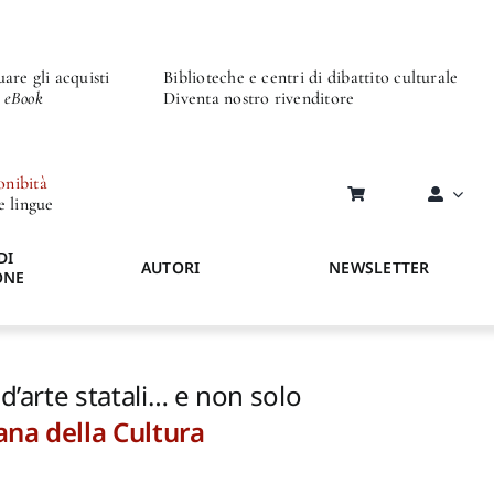
are gli acquisti
Biblioteche e centri di dibattito culturale
o eBook
Diventa nostro rivenditore
onibità
re lingue
DI
AUTORI
NEWSLETTER
ONE
 d’arte statali… e non solo
ana della Cultura