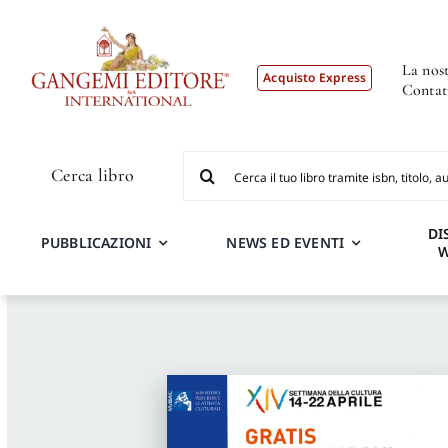
Salta
al
contenuto
La nost
Acquisto Express
Contat
Cerca
Cerca libro
per:
DI
PUBBLICAZIONI
NEWS ED EVENTI