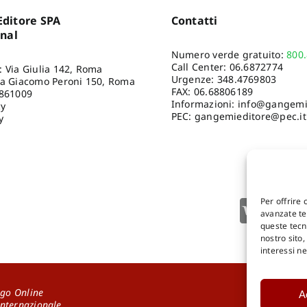
ditore SPA
Contatti
onal
Numero verde gratuito:
800
Call Center:
06.6872774
: Via Giulia 142, Roma
Urgenze:
348.4769803
ia Giacomo Peroni 150, Roma
FAX: 06.68806189
8861009
Informazioni:
info@gangemie
cy
PEC: gangemieditore@pec.it
y
Per offrire 
avanzate tec
queste tecn
nostro sito
interessi n
go Online
A
DOWNLOA
Internazionale