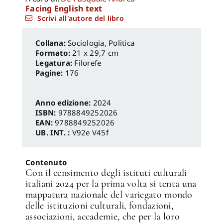
Facing English text
Scrivi all'autore del libro
Sociologia, Politica
Formato:
21 x 29,7 cm
Legatura:
Filorefe
Pagine:
176
Anno edizione:
2024
ISBN:
9788849252026
EAN:
9788849252026
UB. INT. :
V92e V45f
Contenuto
Con il censimento degli istituti culturali
italiani 2024 per la prima volta si tenta una
mappatura nazionale del variegato mondo
delle istituzioni culturali, fondazioni,
associazioni, accademie, che per la loro