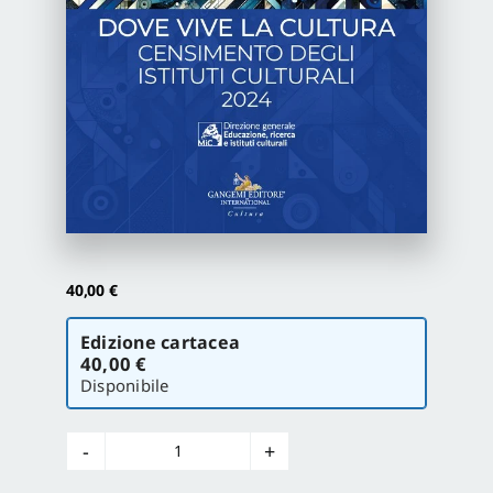
Proposte di pubblicazione
Gangemi Editore
Newsletter
40,00
€
Scegli
Edizione cartacea
la
40,00 €
versione
Disponibile
Censimento
degli