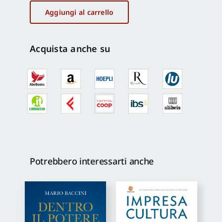
Istituti
Aggiungi al carrello
culturali
2024
quantità
Acquista anche su
Potrebbero interessarti anche