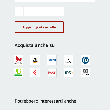
Civitavecchia
e
il
Aggiungi al carrello
teatro
quantità
Acquista anche su
Potrebbero interessarti anche