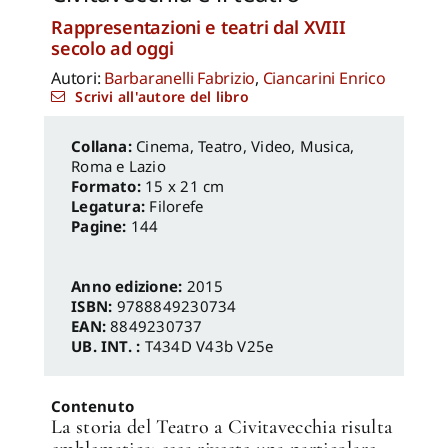
Rappresentazioni e teatri dal XVIII
secolo ad oggi
Autori:
Barbaranelli Fabrizio
,
Ciancarini Enrico
Scrivi all'autore del libro
Cinema, Teatro, Video, Musica
,
Roma e Lazio
Formato:
15 x 21 cm
Legatura:
Filorefe
Pagine:
144
Anno edizione:
2015
ISBN:
9788849230734
EAN:
8849230737
UB. INT. :
T434D V43b V25e
Contenuto
La storia del Teatro a Civitavecchia risulta