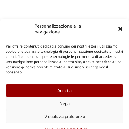
Personalizzazione alla
navigazione
Per offrire contenuti dedicati a ognuno dei nostri lettori, utilizziamo i
cookie e le avanzate tecnologie di personalizzazione dedicate ai nostri
clienti. Il consenso a queste tecnologie le permetterà di accedere a
una navigazione personalizzata al nostro sito, oppure accedere a una
Shop Gangemi Editore
-
Pagamenti Sicuri e anche Rateali
.
versione generica non ottimizzata ai suoi interessi negando il
consenso.
Catalogo Online
Accetta
CONSULTAZIONE
Catalogo Internazionale
Nega
Catalogo Online
DOWNLOAD
Visualizza preferenze
Catalogo Internazionale