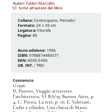
Autori:
Fabbri Marcello
Scrivi all'autore del libro
Controspazio
,
Periodici
Formato:
24 x 30 cm
Legatura:
Filorefe
Pagine:
80
Anno edizione:
1996
ISBN:
9788874486571
EAN:
A000-0406
UB. INT. :
TRIV
Contenuto
1/1996
D. Pastore, Viaggio attraverso
l’architettura. VI BA/95 Buenos Aires, p.
4; C. Presta, La rete, p. 16; E. Valeriani,
Cubo e cilindro. Una chiesa di Mario