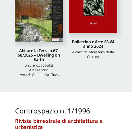
Bollettino d’Arte 63-64
anno 2024
Abitare la Terra n.67-
a cura di
:
Ministero della
68/2025 – Dwelling on
Cultura
Earth
a cura di
:
Ippoliti
Alessandro
autori
:
Galli Lucia
,
Tuzi
Stefania
,
Veronica
Balboni
,
Morgia
Federica
,
Anna Lei
,
Capanna Alessandra
,
Reale Luca
,
Spita Leone
,
Jacopo Mannello
Controspazio n. 1/1996
Rivista bimestrale di architettura e
urbanistica