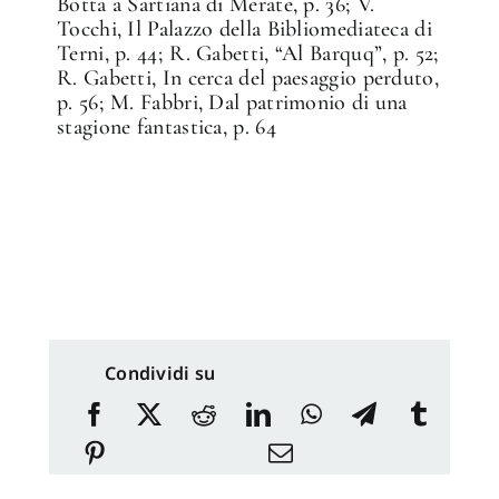
Botta a Sartiana di Merate, p. 36; V.
Tocchi, Il Palazzo della Bibliomediateca di
Terni, p. 44; R. Gabetti, “Al Barquq”, p. 52;
R. Gabetti, In cerca del paesaggio perduto,
p. 56; M. Fabbri, Dal patrimonio di una
stagione fantastica, p. 64
Condividi su