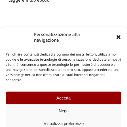
Leggere il tuo ebook
Personalizzazione alla
navigazione
Per offrire contenuti dedicati a ognuno dei nostri lettori, utilizziamo i
cookie e le avanzate tecnologie di personalizzazione dedicate ai nostri
clienti. Il consenso a queste tecnologie le permetterà di accedere a
una navigazione personalizzata al nostro sito, oppure accedere a una
Shop Gangemi Editore
-
Pagamenti Sicuri e anche Rateali
.
versione generica non ottimizzata ai suoi interessi negando il
consenso.
Catalogo Online
Accetta
CONSULTAZIONE
Catalogo Internazionale
Nega
Catalogo Online
DOWNLOAD
Visualizza preferenze
Catalogo Internazionale