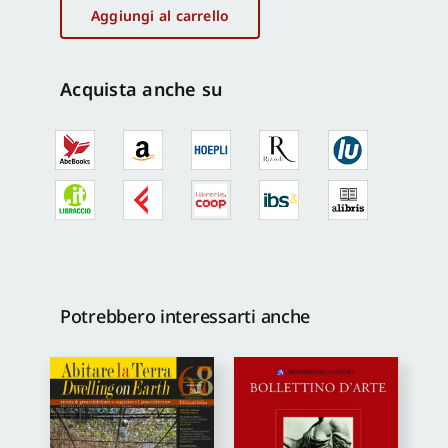
1/1996
Aggiungi al carrello
quantità
Proposte di pubblicazione
Acquista anche su
Gangemi Editore
Newsletter
Potrebbero interessarti anche