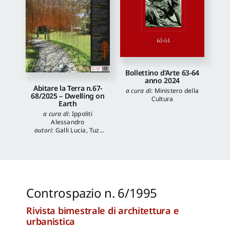
Bollettino d’Arte 63-64
anno 2024
Abitare la Terra n.67-
a cura di
:
Ministero della
68/2025 – Dwelling on
Cultura
Earth
a cura di
:
Ippoliti
Alessandro
autori
:
Galli Lucia
,
Tuzi
Stefania
,
Veronica
Balboni
,
Morgia
Federica
,
Anna Lei
,
Capanna Alessandra
,
Reale Luca
,
Spita Leone
,
Jacopo Mannello
Controspazio n. 6/1995
Rivista bimestrale di architettura e
urbanistica