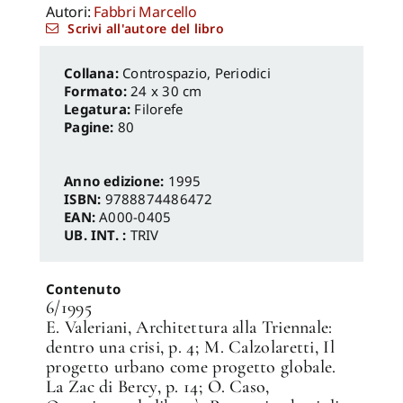
Autori:
Fabbri Marcello
Scrivi all'autore del libro
Controspazio
,
Periodici
Formato:
24 x 30 cm
Legatura:
Filorefe
Pagine:
80
Anno edizione:
1995
ISBN:
9788874486472
EAN:
A000-0405
UB. INT. :
TRIV
Contenuto
6/1995
E. Valeriani, Architettura alla Triennale:
dentro una crisi, p. 4; M. Calzolaretti, Il
progetto urbano come progetto globale.
La Zac di Bercy, p. 14; O. Caso,