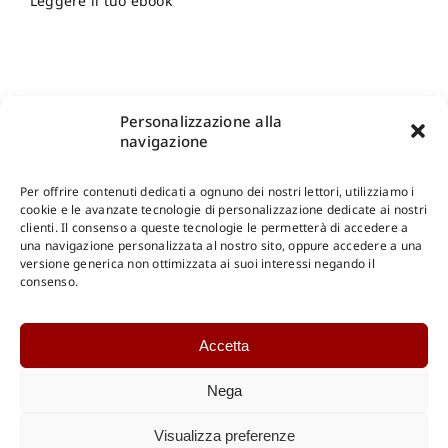
Leggere il tuo ebook
Personalizzazione alla
navigazione
Per offrire contenuti dedicati a ognuno dei nostri lettori, utilizziamo i
cookie e le avanzate tecnologie di personalizzazione dedicate ai nostri
clienti. Il consenso a queste tecnologie le permetterà di accedere a
una navigazione personalizzata al nostro sito, oppure accedere a una
Shop Gangemi Editore
-
Pagamenti Sicuri e anche Rateali
.
versione generica non ottimizzata ai suoi interessi negando il
consenso.
Catalogo Online
Accetta
CONSULTAZIONE
Catalogo Internazionale
Nega
Catalogo Online
DOWNLOAD
Visualizza preferenze
Catalogo Internazionale