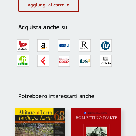
6/1995
Aggiungi al carrello
quantità
Proposte di pubblicazione
Acquista anche su
Gangemi Editore
Newsletter
Potrebbero interessarti anche