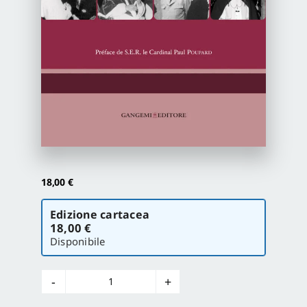
Proposte di pubblicazione
Gangemi Editore
Newsletter
18,00
€
Scegli
Edizione cartacea
la
18,00 €
versione
Disponibile
Culture
&