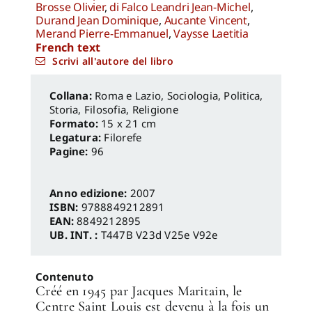
Brosse Olivier
,
di Falco Leandri Jean-Michel
,
Durand Jean Dominique
,
Aucante Vincent
,
Merand Pierre-Emmanuel
,
Vaysse Laetitia
French text
Scrivi all'autore del libro
Roma e Lazio
,
Sociologia, Politica
,
Storia, Filosofia, Religione
Formato:
15 x 21 cm
Legatura:
Filorefe
Pagine:
96
Anno edizione:
2007
ISBN:
9788849212891
EAN:
8849212895
UB. INT. :
T447B V23d V25e V92e
Contenuto
Créé en 1945 par Jacques Maritain, le
Centre Saint Louis est devenu à la fois un