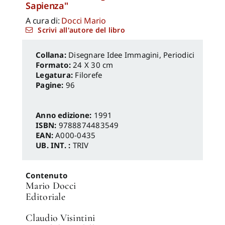
Sapienza"
A cura di:
Docci Mario
Scrivi all'autore del libro
Disegnare Idee Immagini
,
Periodici
Formato:
24 X 30 cm
Legatura:
Filorefe
Pagine:
96
Anno edizione:
1991
ISBN:
9788874483549
EAN:
A000-0435
UB. INT. :
TRIV
Contenuto
Mario Docci
Editoriale
Claudio Visintini