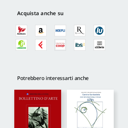
2
/
Acquista anche su
1991
quantità
Potrebbero interessarti anche