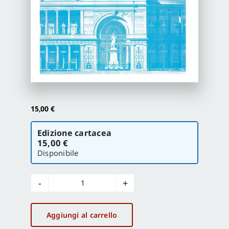
Proposte di pubblicazione
Gangemi Editore
Newsletter
15,00
€
Scegli
Edizione cartacea
la
15,00 €
versione
Disponibile
Disegnare
idee
immagini
Aggiungi al carrello
n°