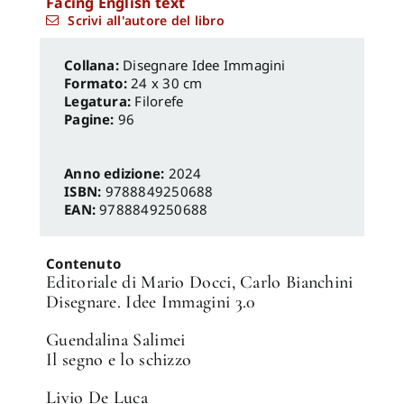
Facing English text
Scrivi all'autore del libro
Disegnare Idee Immagini
Formato:
24 x 30 cm
Legatura:
Filorefe
Pagine:
96
Anno edizione:
2024
ISBN:
9788849250688
EAN:
9788849250688
Contenuto
Editoriale di Mario Docci, Carlo Bianchini
Disegnare. Idee Immagini 3.0
Guendalina Salimei
Il segno e lo schizzo
Livio De Luca