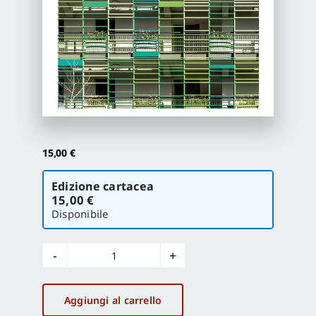
Proposte di pubblicazione
Gangemi Editore
Newsletter
15,00
€
Scegli
Edizione cartacea
la
15,00 €
versione
Disponibile
Disegnare
idee
immagini
Aggiungi al carrello
n°