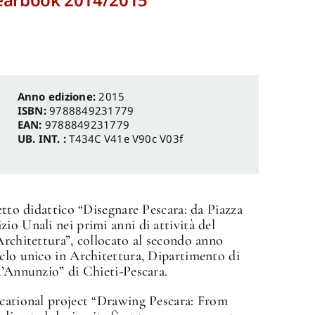
Anno edizione:
2015
ISBN:
9788849231779
EAN:
9788849231779
UB. INT. :
T434C V41e V90c V03f
etto didattico “Disegnare Pescara: da Piazza
io Unali nei primi anni di attività del
Architettura”, collocato al secondo anno
iclo unico in Architettura, Dipartimento di
d’Annunzio” di Chieti-Pescara.
ucational project “Drawing Pescara: From