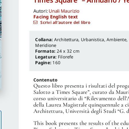
Autori:
Unali Maurizio
Facing English text
Scrivi all'autore del libro
Architettura, Urbanistica, Ambiente
,
Meridione
Formato:
24 x 32 cm
Legatura:
Filorefe
Pagine:
160
Contenuto
Questo libro presenta i risultati del prog
Salotto a Times Square”, curato da Mauriz
corso universitario di “Rilevamento dell’
della Laurea Magistrale quinquennale a c
Architettura, Università degli Studi “G. 
This book presents the results of the ed