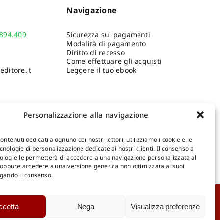
Navigazione
.894.409
Sicurezza sui pagamenti
Modalità di pagamento
Diritto di recesso
Come effettuare gli acquisti
ditore.it
Leggere il tuo ebook
Personalizzazione alla navigazione
contenuti dedicati a ognuno dei nostri lettori, utilizziamo i cookie e le
nologie di personalizzazione dedicate ai nostri clienti. Il consenso a
ologie le permetterà di accedere a una navigazione personalizzata al
Shop Gangemi Editore
-
Pagamenti Sicuri e anche Rateali
.
, oppure accedere a una versione generica non ottimizzata ai suoi
egando il consenso.
Catalogo Online
ccetta
Nega
Visualizza preferenze
D
Catalogo Internazionale