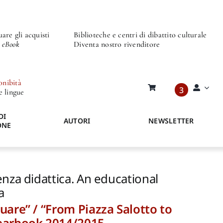
are gli acquisti
Biblioteche e centri di dibattito culturale
o eBook
Diventa nostro rivenditore
onibità
3
re lingue
DI
AUTORI
NEWSLETTER
ONE
nza didattica. An educational
a
uare” / “From Piazza Salotto to
Yearbook 2014/2015