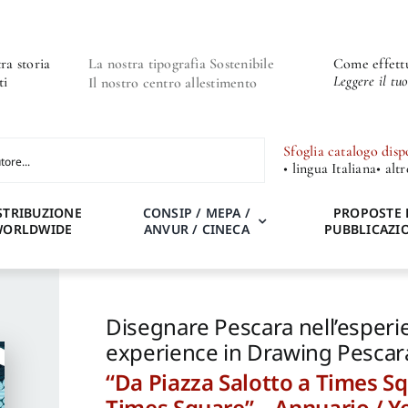
ra storia
La nostra tipografia Sostenibile
Come effettu
Leggere il tu
ti
Il nostro centro allestimento
Sfoglia catalogo disp
• lingua Italiana
• alt
STRIBUZIONE
CONSIP / MEPA /
PROPOSTE 
WORLDWIDE
ANVUR / CINECA
PUBBLICAZI
Disegnare Pescara nell’esperie
experience in Drawing Pescar
“Da Piazza Salotto a Times Sq
Times Square” – Annuario / 