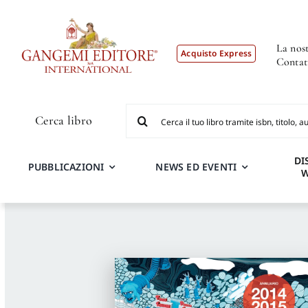
Salta
al
contenuto
La nost
Acquisto Express
Contat
Cerca
Cerca libro
per:
DI
PUBBLICAZIONI
NEWS ED EVENTI