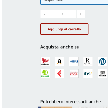
Disegnare
Pescara
nell'esperienza
Aggiungi al carrello
didattica.
An
educational
Acquista anche su
experience
in
Drawing
Pescara
quantità
Potrebbero interessarti anche