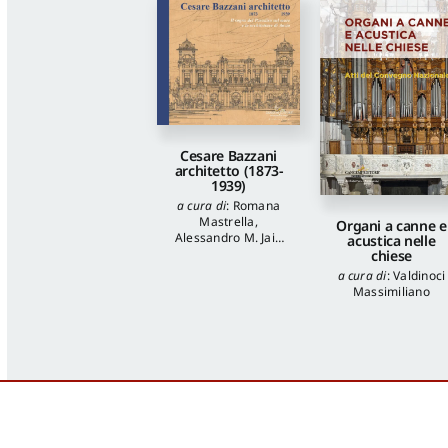
Cesare Bazzani
architetto (1873-
1939)
a cura di
:
Romana
Mastrella
,
Organi a canne e
Alessandro M. Jaia
acustica nelle
autori
:
Luca
chiese
Quattrocchi
,
Katia
a cura di
:
Valdinoci
Onori
,
Francesca
Massimiliano
Piantoni
,
Valentina
Piscitelli