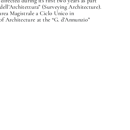
directed during its first two years as part
dell’Architettura” (Surveying Architecture).
urea Magistrale a Ciclo Unico in
of Architecture at the “G. d’Annunzio”