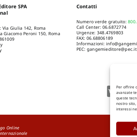
ditore SPA
Contatti
onal
Numero verde gratuito:
800
Call Center:
06.6872774
: Via Giulia 142, Roma
Urgenze:
348.4769803
ia Giacomo Peroni 150, Roma
FAX: 06.68806189
8861009
Informazioni:
info@gangemie
cy
PEC: gangemieditore@pec.it
y
Per offrire 
avanzate tec
queste tecn
nostro sito
interessi n
go Online
A
DOWNLOA
Internazionale