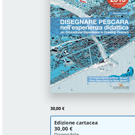
30,00
€
Scegli
Edizione cartacea
la
30,00 €
versione
Disponibile