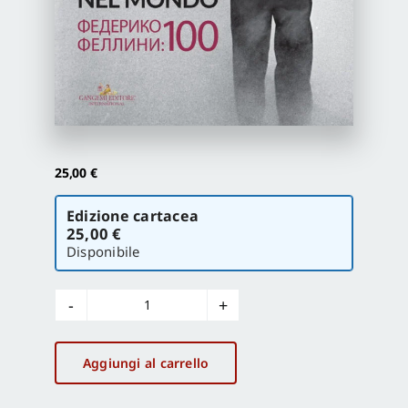
Proposte di pubblicazione
Gangemi Editore
Newsletter
25,00
€
Scegli
Edizione cartacea
la
25,00 €
versione
Disponibile
Fellini
nel
mondo
Aggiungi al carrello
-
Mosca