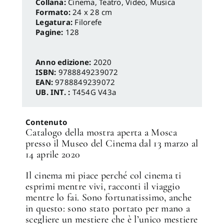
Cinema, Teatro, Video, Musica
Formato:
24 x 28 cm
Legatura:
Filorefe
Pagine:
128
Anno edizione:
2020
ISBN:
9788849239072
EAN:
9788849239072
UB. INT. :
T454G V43a
Contenuto
Catalogo della mostra aperta a Mosca
presso il Museo del Cinema dal 13 marzo al
14 aprile 2020
Il cinema mi piace perché col cinema ti
esprimi mentre vivi, racconti il viaggio
mentre lo fai. Sono fortunatissimo, anche
in questo: sono stato portato per mano a
scegliere un mestiere che è l’unico mestiere