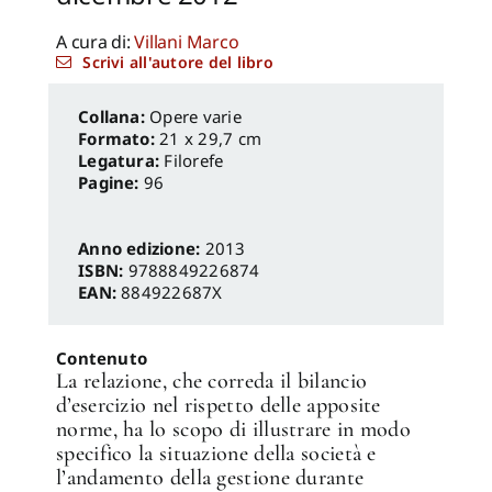
A cura di:
Villani Marco
Scrivi all'autore del libro
Opere varie
Formato:
21 x 29,7 cm
Legatura:
Filorefe
Pagine:
96
Anno edizione:
2013
ISBN:
9788849226874
EAN:
884922687X
Contenuto
La relazione, che correda il bilancio
d’esercizio nel rispetto delle apposite
norme, ha lo scopo di illustrare in modo
specifico la situazione della società e
l’andamento della gestione durante