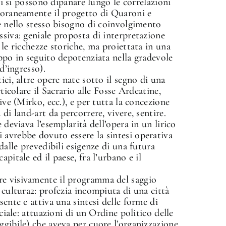
✕
ici si possono dipanare lungo le correlazioni
mporaneamente il progetto di Quaroni e
ve nello stesso bisogno di coinvolgimento
ssiva: geniale proposta di interpretazione
 le ricchezze storiche, ma proiettata in una
oppo in seguito depotenziata nella gradevole
d’ingresso).
ici, altre opere nate sotto il segno di una
rticolare il Sacrario alle Fosse Ardeatine,
ive (Mirko, ecc.), e per tutta la concezione
di land-art da percorrere, vivere, sentire.
 deviava l’esemplarità dell’opera in un lirico
 avrebbe dovuto essere la sintesi operativa
dalle prevedibili esigenze di una futura
pitale ed il paese, fra l’urbano e il
re visivamente il programma del saggio
 cultura2: profezia incompiuta di una città
sente e attiva una sintesi delle forme di
ociale: attuazioni di un Ordine politico delle
ggibile) che aveva per cuore l’organizzazione