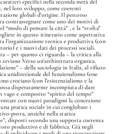
 caratteri specifici nella seconda metà del
, nel loro sviluppo, come coerenti
irazione globali d’origine. Il percorso
mbra contrassegnare come uno dei motivi di
l “modo di pensare la città” , e la “svolta”
ogliere in questo itinerario come aspettativa
ra l’organizzazione tecnica e produttiva (con
torio) e i nuovi dati dei processi sociali.
 – per quanto ci riguarda – la critica alla
o zeviano Verso un’architettura organica.
zione” – della sociologia in Italia, al rifiuto
ica unidirezionale del funzionalismo (one
ismo crociano (con l’esistenzialismo e la
 mossa disperatamente incompiuta di dare
 Un vago e composito “spirito del tempo”
frontare con nuovi paradigmi la concezione
una pratica sociale in cui conglobare i
ivo-prova, anziché nella statica
ce”, disposti secondo una supposta coerenza
voro produttivo e di fabbrica. Già negli
ia di individuare i modi di una ricostruzione