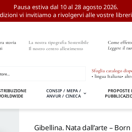
Pausa estiva dal 10 al 28 agosto 2026.
izioni vi invitiamo a rivolgervi alle vostre libreri
ra storia
La nostra tipografia Sostenibile
Come effettu
Leggere il tu
ti
Il nostro centro allestimento
Sfoglia catalogo disp
• lingua Italiana
• alt
STRIBUZIONE
CONSIP / MEPA /
PROPOSTE 
WORLDWIDE
ANVUR / CINECA
PUBBLICAZI
Gibellina. Nata dall’arte – Born