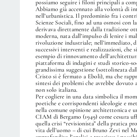
possiamo seguire i filoni principali a co
Abbiamo già accennato alla volontà di int
nell’urbanistica. Il predominio fra i contri
Scienze Sociali, fino ad una osmosi con la
derivava direttamente dalla tradizione ot
moderna, nata dall’impulso di lenire i ma
rivoluzione industriale; nell’immediato, d
successivi interventi e realizzazioni, che
esempio di rinnovamento dell’architettura 
piattaforma di indagini e studi storico-so
grandissima suggestione (sottolineata dall
Cristo si è fermato a Eboli), ma che rapp
sintesi dei problemi che avrebbe dovuto a
non solo italiana.
Per cogliere in una data simbolica il mom
poetiche e corrispondenti ideologie e me
nella comune opinione architettonica e u
CIAM di Bergamo (1949) come cesura uffic
quella crisi “revisionista” della pratica pr
vita dell’uomo – di cui Bruno Zevi nel Me
approfondiva l’analisi e tracciava i possibi