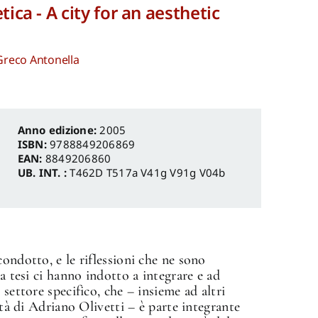
ica - A city for an aesthetic
Greco Antonella
Anno edizione:
2005
ISBN:
9788849206869
EAN:
8849206860
UB. INT. :
T462D T517a V41g V91g V04b
ondotto, e le riflessioni che ne sono
la tesi ci hanno indotto a integrare e ad
 settore specifico, che – insieme ad altri
ità di Adriano Olivetti – è parte integrante