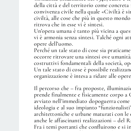
della città e del territorio come concreta 
convivenza civile nella quale «Civiltà è si
civiltà, alle cose che più in questo mondo 
ritrova che in esse vi è sintesi.
Un’opera umana è tanto più vicina a ques
vi è armonia senza sintesi. Talché ogni att
opere dell’uomo.
Perché un tale stato di cose sia praticame
occorre ritrovare una sintesi ove umanità, 
costruttivi fondamentali della società, o
Un tale stato di cose è possibile realizz
organizzazione è intesa a ridare alle ope
Il percorso che – fra proposte, illuminaz
prende finalmente e fisicamente corpo a Gi
avviato nell’immediato dopoguerra come re
ideologia e al suo impianto “funzionalisti
architettoniche e urbane maturati con le el
anche le affascinanti realizzazioni – del 
Fra i temi portanti che confluirono e si i