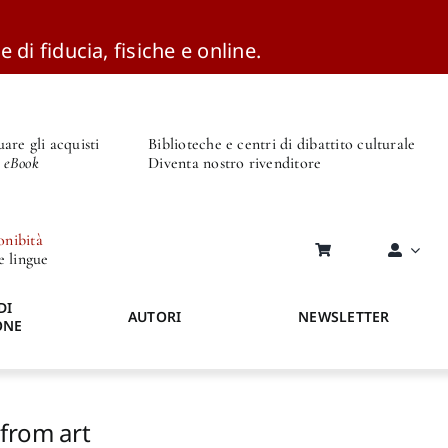
e di fiducia, fisiche e online.
are gli acquisti
Biblioteche e centri di dibattito culturale
o eBook
Diventa nostro rivenditore
onibità
re lingue
DI
AUTORI
NEWSLETTER
ONE
 from art