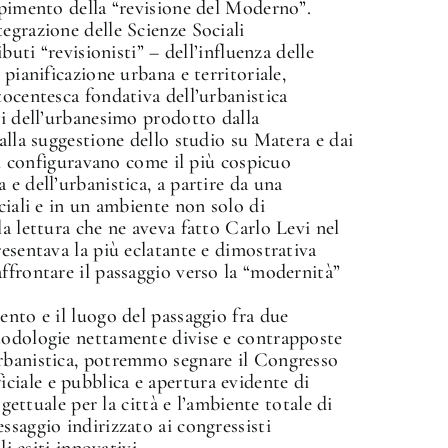
mpimento della “revisione del Moderno”.
egrazione delle Scienze Sociali
buti “revisionisti” – dell’influenza delle
 pianificazione urbana e territoriale,
tocentesca fondativa dell’urbanistica
li dell’urbanesimo prodotto dalla
alla suggestione dello studio su Matera e dai
 si configuravano come il più cospicuo
e dell’urbanistica, a partire da una
ciali e in un ambiente non solo di
a lettura che ne aveva fatto Carlo Levi nel
resentava la più eclatante e dimostrativa
ffrontare il passaggio verso la “modernità”
ento e il luogo del passaggio fra due
todologie nettamente divise e contrapposte
rbanistica, potremmo segnare il Congresso
iale e pubblica e apertura evidente di
ogettuale per la città e l’ambiente totale di
ssaggio indirizzato ai congressisti
li esiti innovativi.