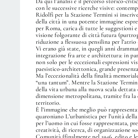
Da qui l’analisi e il percorso storico-crit
con le successive ricerche visive: conte
Ridolfi per la Stazione Termini si inscri
della città in una potente immagine espre
per Roma, carica di tutte le suggestioni e
visione folgorante di città futura (purtr
riduzione a flessuosa pensilina per l’atrio 
Vi erano già state, in quegli anni drammat
integrazione fra arte e architettura: in pa
non solo per le eccezionali espressioni vis
paesistico-architettonica, grande presenza 
Ma l’eccezionalità della finalità memoriale
“una tantum”. Mentre la Stazione Termini
della vita urbana alla nuova scala dettata 
dimensione metropolitana, tramite fra la ca
territorio.
È l’immagine che meglio può rappresenta
quaroniano L’urbanistica per l’unità della
per l’uomo in cui fosse rappresentata, pre
creatività, di ricerca, di organizzazione s
Comunità (finalmente nel 1946, edito e le