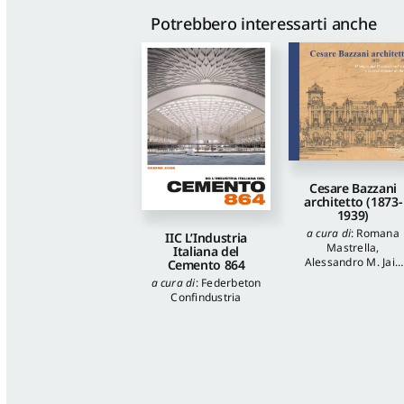
Potrebbero interessarti anche
Cesare Bazzani
architetto (1873-
1939)
a cura di
:
Romana
IIC L’Industria
Mastrella
,
Italiana del
Alessandro M. Jaia
Cemento 864
autori
:
Luca
a cura di
:
Federbeton
Quattrocchi
,
Katia
Confindustria
Onori
,
Francesca
Piantoni
,
Valentina
Piscitelli