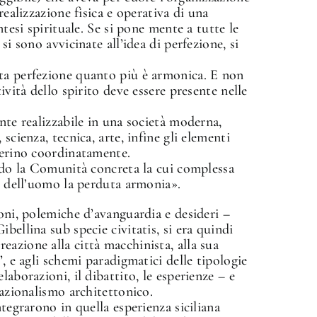
realizzazione fisica e operativa di una
ntesi spirituale. Se si pone mente a tutte le
si sono avvicinate all’idea di perfezione, si
ta perfezione quanto più è armonica. E non
ività dello spirito deve essere presente nelle
nte realizzabile in una società moderna,
scienza, tecnica, arte, infine gli elementi
perino coordinatamente.
ando la Comunità concreta la cui complessa
re dell’uomo la perduta armonia».
ioni, polemiche d’avanguardia e desideri –
bellina sub specie civitatis, si era quindi
azione alla città macchinista, alla sua
”, e agli schemi paradigmatici delle tipologie
aborazioni, il dibattito, le esperienze – e
Razionalismo architettonico.
ntegrarono in quella esperienza siciliana