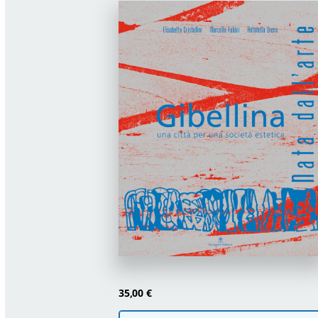
35,00
€
Scegli