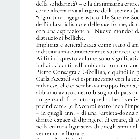
della solidarietà) – e la drammatica critic
come alternativa al rigore della tecnica (
“algoritmo ingegneristico”) le Scienze Soc
dell’industrialismo e delle sue forme, disc
con una aspirazione al “Nuovo mondo” da 
distruzioni belliche.
Implicita e generalizzata come stato d’ani
indistinta ma comunemente sottintesa e in
Ai fini di questo volume sono significativi
indizi evidenti nell’ambiente romano, anc
Pietro Consagra a Gibellina, e quindi in p
Carla Accardi «ci esprimevamo con la tecn
milanese, che ci sembrava troppo fredda, 
abbiamo avuto questo bisogno di passion
l’urgenza di fare tutto quello che ci veniv
preindicate» (e l’Accardi sottolinea l’imp
– in quegli anni – di una «artista-donna
diritto capace di dipingere, di creare, di 
nella cultura figurativa di quegli anni del
vedremo riaffiorare.