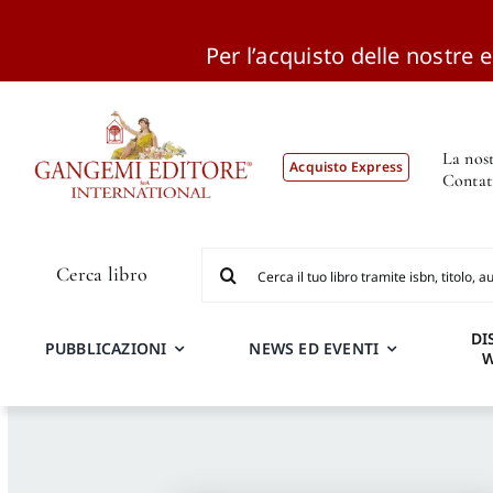
Per l’acquisto delle nostre ed
Salta
al
contenuto
La nost
Acquisto Express
Contat
Cerca
Cerca libro
per:
DI
PUBBLICAZIONI
NEWS ED EVENTI