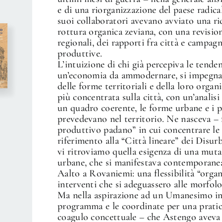
e di una riorganizzazione del paese radi
suoi collaboratori avevano avviato una ri
rottura organica zeviana, con una revisione
regionali, dei rapporti fra città e campag
produttive.
L’intuizione di chi già percepiva le tende
un’economia da ammodernare, si impegnava
delle forme territoriali e della loro organ
più concentrata sulla città, con un’anali
un quadro coerente, le forme urbane e i p
prevedevano nel territorio. Ne nasceva – f
produttivo padano” in cui concentrare le
riferimento alla “Città lineare” dei Disur
vi ritroviamo quella esigenza di una mutaz
urbane, che si manifestava contemporane
Aalto a Rovaniemi: una flessibilità “orga
interventi che si adeguassero alle morfolo
Ma nella aspirazione ad un Umanesimo inte
programma e le coordinate per una pratic
coagulo concettuale – che Astengo aveva 