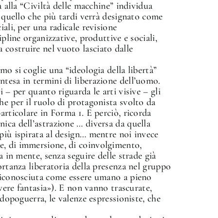
a alla “Civiltà delle macchine” individua
a quello che più tardi verrà designato come
iali, per una radicale revisione
ipline organizzative, produttive e sociali,
costruire nel vuoto lasciato dalle
mo si coglie una “ideologia della libertà”
tesa in termini di liberazione dell’uomo.
 – per quanto riguarda le arti visive – gli
he per il ruolo di protagonista svolto da
articolare in Forma 1. E perciò, ricorda
ica dell’astrazione … diversa da quella
più ispirata al design… mentre noi invece
e, di immersione, di coinvolgimento,
a in mente, senza seguire delle strade già
ortanza liberatoria della presenza nel gruppo
 riconosciuta come essere umano a pieno
avere fantasia»). E non vanno trascurate,
 dopoguerra, le valenze espressioniste, che