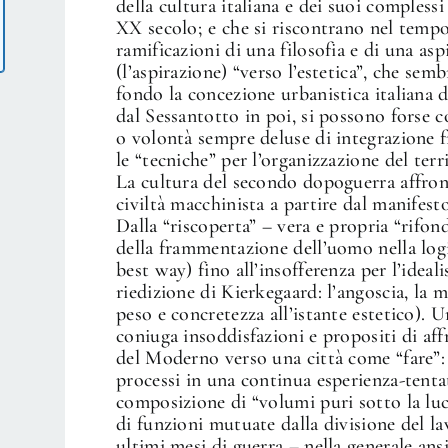
della cultura italiana e dei suoi complessi
XX secolo; e che si riscontrano nel tempo
ramificazioni di una filosofia e di una asp
(l’aspirazione) “verso l’estetica”, che se
fondo la concezione urbanistica italiana de
dal Sessantotto in poi, si possono forse c
o volontà sempre deluse di integrazione f
le “tecniche” per l’organizzazione del terri
La cultura del secondo dopoguerra affronta
civiltà macchinista a partire dal manifest
Dalla “riscoperta” – vera e propria “rifonda
della frammentazione dell’uomo nella log
best way) fino all’insofferenza per l’ideal
riedizione di Kierkegaard: l’angoscia, la
peso e concretezza all’istante estetico).
coniuga insoddisfazioni e propositi di af
del Moderno verso una città come “fare”: 
processi in una continua esperienza-tentat
composizione di “volumi puri sotto la lu
di funzioni mutuate dalla divisione del la
ultimi mesi di guerra – nella generale ans