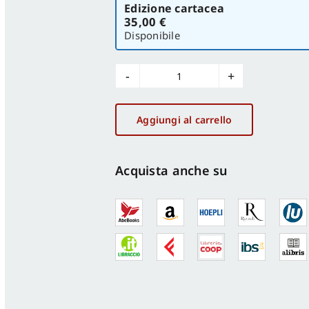
Edizione cartacea
la
35,00 €
versione
Disponibile
Gibellina.
Nata
dall'arte
Aggiungi al carrello
-
Born
from
Acquista anche su
art
quantità