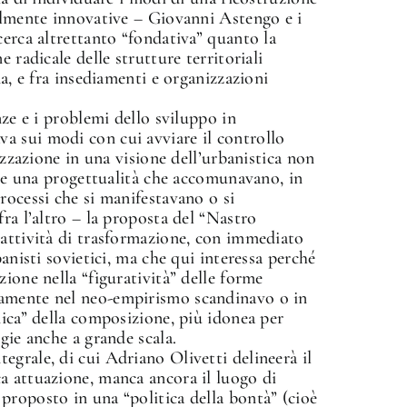
calmente innovative – Giovanni Astengo e i
cerca altrettanto “fondativa” quanto la
 radicale delle strutture territoriali
na, e fra insediamenti e organizzazioni
nze e i problemi dello sviluppo in
 sui modi con cui avviare il controllo
izzazione in una visione dell’urbanistica non
si e una progettualità che accomunavano, in
rocessi che si manifestavano o si
ra l’altro – la proposta del “Nastro
 attività di trasformazione, con immediato
banisti sovietici, ma che qui interessa perché
ione nella “figuratività” delle forme
amente nel neo-empirismo scandinavo o in
nica” della composizione, più idonea per
gie anche a grande scala.
grale, di cui Adriano Olivetti delineerà il
a attuazione, manca ancora il luogo di
proposto in una “politica della bontà” (cioè