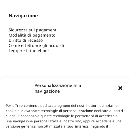
Navigazione
Sicurezza sui pagamenti
Modalità di pagamento
Diritto di recesso
Come effettuare gli acquisti
Leggere il tuo ebook
Personalizzazione alla
navigazione
Per offrire contenuti dedicati a ognuno dei nostri lettori, utilizziamo i
cookie e le avanzate tecnologie di personalizzazione dedicate ai nostri
clienti. Il consenso a queste tecnologie le permetterà di accedere a
una navigazione personalizzata al nostro sito, oppure accedere a una
Shop Gangemi Editore
-
Pagamenti Sicuri e anche Rateali
.
versione generica non ottimizzata ai suoi interessi negando il