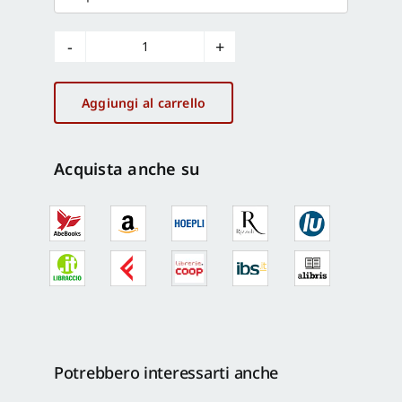
I
cantieri
del
Aggiungi al carrello
POIn
MiBACT
-
Acquista anche su
Volume
II
quantità
Potrebbero interessarti anche