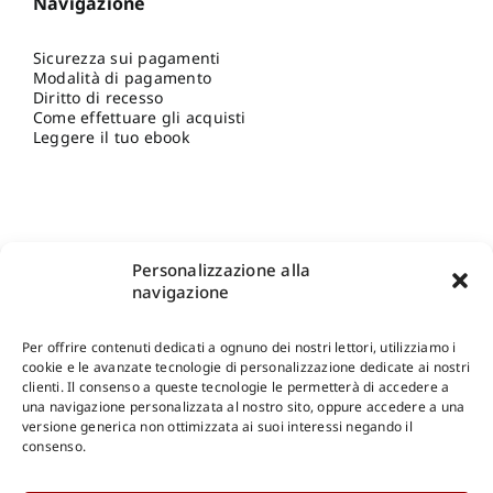
Navigazione
Sicurezza sui pagamenti
Modalità di pagamento
Diritto di recesso
Come effettuare gli acquisti
Leggere il tuo ebook
Personalizzazione alla
navigazione
Per offrire contenuti dedicati a ognuno dei nostri lettori, utilizziamo i
cookie e le avanzate tecnologie di personalizzazione dedicate ai nostri
clienti. Il consenso a queste tecnologie le permetterà di accedere a
una navigazione personalizzata al nostro sito, oppure accedere a una
Shop Gangemi Editore
-
Pagamenti Sicuri e anche Rateali
.
versione generica non ottimizzata ai suoi interessi negando il
consenso.