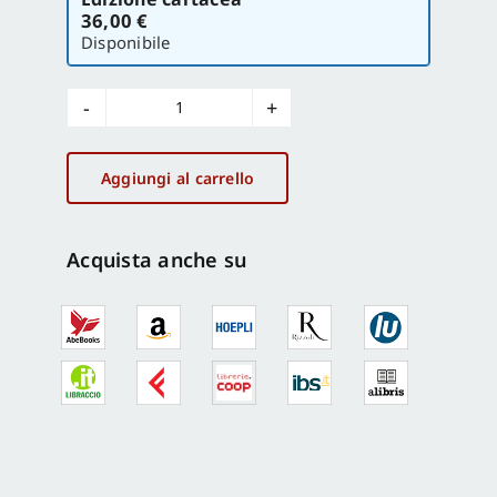
la
36,00 €
versione
Disponibile
I
racconti
popolari
Aggiungi al carrello
calabresi
fra
inconscio,
Acquista anche su
mito
e
magia
quantità