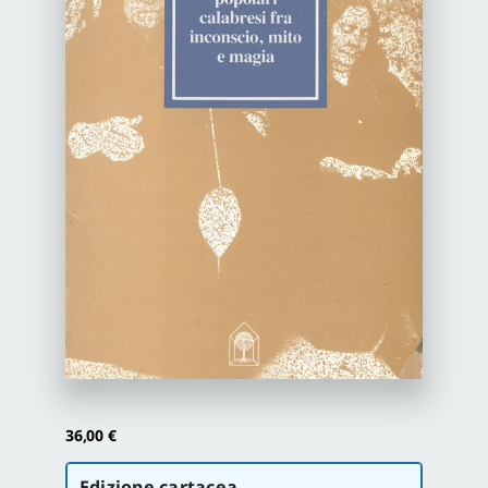
Newsletter
Autori
Proposte di pubblicazione
Gangemi Editore
Newsletter
36,00
€
Scegli
Edizione cartacea