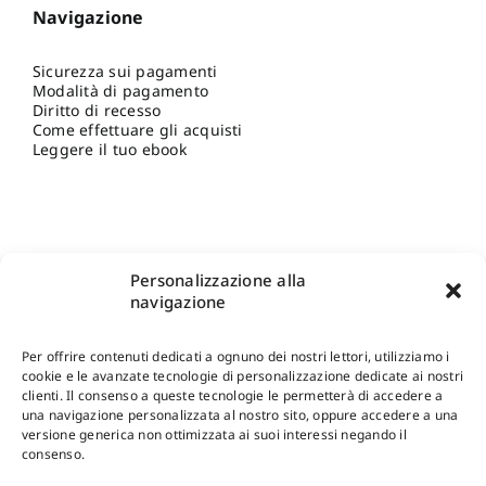
Navigazione
Sicurezza sui pagamenti
Modalità di pagamento
Diritto di recesso
Come effettuare gli acquisti
Leggere il tuo ebook
Personalizzazione alla
navigazione
Per offrire contenuti dedicati a ognuno dei nostri lettori, utilizziamo i
cookie e le avanzate tecnologie di personalizzazione dedicate ai nostri
clienti. Il consenso a queste tecnologie le permetterà di accedere a
una navigazione personalizzata al nostro sito, oppure accedere a una
Shop Gangemi Editore
-
Pagamenti Sicuri e anche Rateali
.
versione generica non ottimizzata ai suoi interessi negando il
consenso.