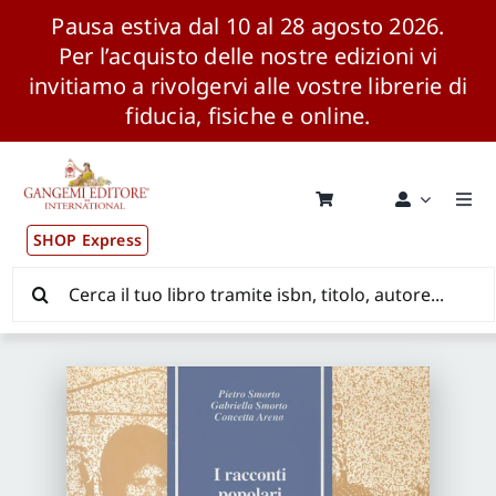
Pausa estiva dal 10 al 28 agosto 2026.
Per l’acquisto delle nostre edizioni vi
invitiamo a rivolgervi alle vostre librerie di
fiducia, fisiche e online.
Salta
al
contenuto
Togg
Navi
SHOP Express
Pubblicazioni
Cerca
per:
News ed Eventi
Distribuzione Wolrdwide
CONSIP / MEPA / ANVUR / CINECA