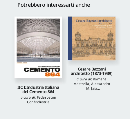
Potrebbero interessarti anche
Cesare Bazzani
architetto (1873-1939)
a cura di
:
Romana
Mastrella
,
Alessandro
IIC L’Industria Italiana
M. Jaia
del Cemento 864
autori
:
Luca Quattrocchi
,
a cura di
:
Federbeton
Katia Onori
,
Francesca
Confindustria
Piantoni
,
Valentina
Piscitelli