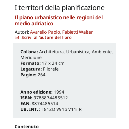
I territori della pianificazione
Il piano urbanistico nelle regioni del
medio adriatico
Autori:
Avarello Paolo
,
Fabietti Walter
Scrivi all'autore del libro
Architettura, Urbanistica, Ambiente
,
Meridione
Formato:
17 x 24 cm
Legatura:
Filorefe
Pagine:
264
Anno edizione:
1994
ISBN:
9788874485512
EAN:
8874485514
UB. INT. :
T812D V91b V11i R
Contenuto