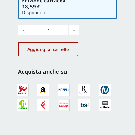
Edizione cartacea
la
18,59 €
versione
Disponibile
I
territori
della
Aggiungi al carrello
pianificazione
quantità
Acquista anche su