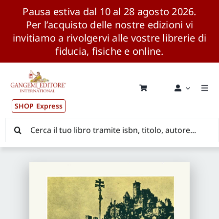
Pausa estiva dal 10 al 28 agosto 2026.
Per l’acquisto delle nostre edizioni vi
invitiamo a rivolgervi alle vostre librerie di
fiducia, fisiche e online.
Salta
al
contenuto
Togg
Navi
SHOP Express
Pubblicazioni
Cerca
per:
News ed Eventi
Distribuzione Wolrdwide
CONSIP / MEPA / ANVUR / CINECA