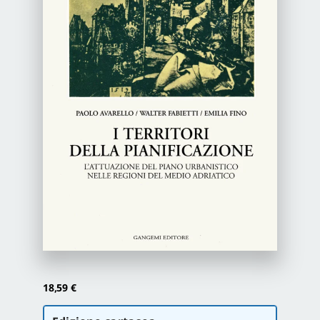
Newsletter
Autori
Proposte di pubblicazione
Gangemi Editore
Newsletter
18,59
€
Scegli