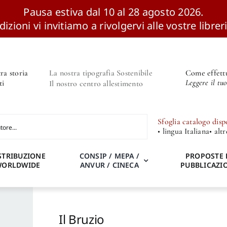
Pausa estiva dal 10 al 28 agosto 2026.
izioni vi invitiamo a rivolgervi alle vostre libreri
ra storia
La nostra tipografia Sostenibile
Come effettu
Leggere il tu
ti
Il nostro centro allestimento
Sfoglia catalogo disp
• lingua Italiana
• alt
STRIBUZIONE
CONSIP / MEPA /
PROPOSTE 
WORLDWIDE
ANVUR / CINECA
PUBBLICAZI
Il Bruzio