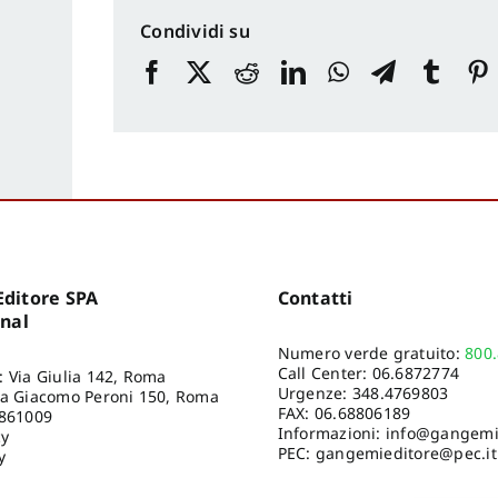
Condividi su
ditore SPA
Contatti
onal
Numero verde gratuito:
800
Call Center:
06.6872774
: Via Giulia 142, Roma
Urgenze:
348.4769803
ia Giacomo Peroni 150, Roma
FAX: 06.68806189
8861009
Informazioni:
info@gangemie
cy
PEC: gangemieditore@pec.it
y