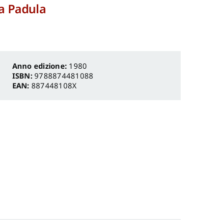
da Padula
Anno edizione:
1980
ISBN:
9788874481088
EAN:
887448108X
✕