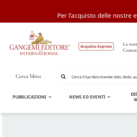
Per l’acquisto delle nostre ed
Salta
al
contenuto
La nost
Acquisto Express
Contat
Cerca
Cerca libro
per:
DI
PUBBLICAZIONI
NEWS ED EVENTI