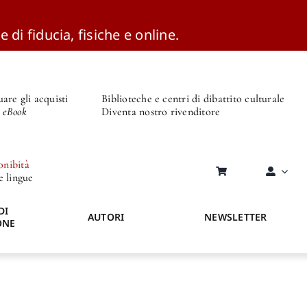
e di fiducia, fisiche e online.
are gli acquisti
Biblioteche e centri di dibattito culturale
o eBook
Diventa nostro rivenditore
onibità
re lingue
DI
AUTORI
NEWSLETTER
ONE