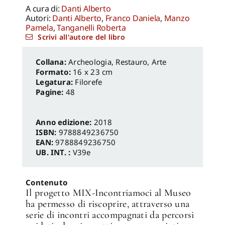
A cura di:
Danti Alberto
Autori:
Danti Alberto
,
Franco Daniela
,
Manzo
Pamela
,
Tanganelli Roberta
Scrivi all'autore del libro
Archeologia, Restauro
,
Arte
Formato:
16 x 23 cm
Legatura:
Filorefe
Pagine:
48
Anno edizione:
2018
ISBN:
9788849236750
EAN:
9788849236750
UB. INT. :
V39e
Contenuto
Il progetto MIX-Incontriamoci al Museo
ha permesso di riscoprire, attraverso una
serie di incontri accompagnati da percorsi