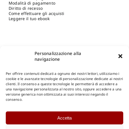
Modalità di pagamento
Diritto di recesso
Come effettuare gli acquisti
Leggere il tuo ebook
Personalizzazione alla
navigazione
Per offrire contenuti dedicati a ognuno dei nostri lettori, utilizziamo i
cookie e le avanzate tecnologie di personalizzazione dedicate ai nostri
clienti. Il consenso a queste tecnologie le permetterà di accedere a
una navigazione personalizzata al nostro sito, oppure accedere a una
Shop Gangemi Editore
-
Pagamenti Sicuri e anche Rateali
.
versione generica non ottimizzata ai suoi interessi negando il
consenso.
Catalogo Online
Accetta
CONSULTAZIONE
Catalogo Internazionale