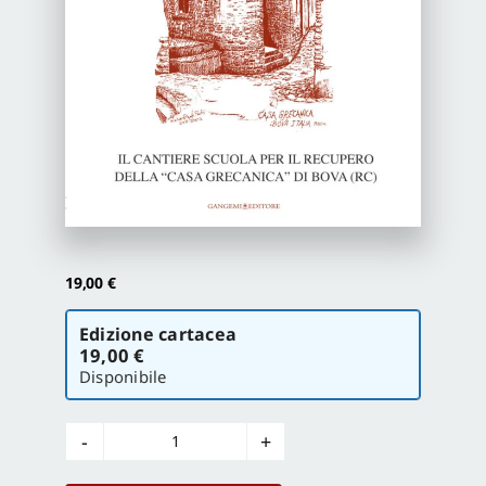
Proposte di pubblicazione
Gangemi Editore
Newsletter
19,00
€
Scegli
Edizione cartacea
la
19,00 €
versione
Disponibile
Il
cantiere