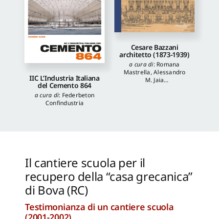
Cesare Bazzani
architetto (1873-1939)
a cura di
:
Romana
Mastrella
,
Alessandro
IIC L’Industria Italiana
M. Jaia
del Cemento 864
autori
:
Luca Quattrocchi
,
a cura di
:
Federbeton
Katia Onori
,
Francesca
Confindustria
Piantoni
,
Valentina
Piscitelli
Il cantiere scuola per il
recupero della “casa grecanica”
di Bova (RC)
Testimonianza di un cantiere scuola
(2001-2002)