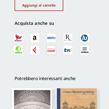
scuola
Aggiungi al carrello
per
il
recupero
Acquista anche su
della
"casa
grecanica"
di
Bova
(RC)
quantità
Potrebbero interessarti anche