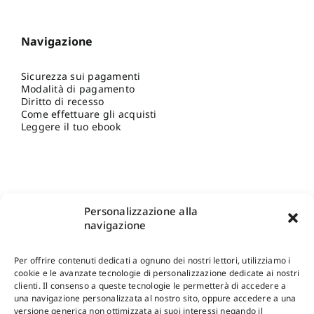
Navigazione
Sicurezza sui pagamenti
Modalità di pagamento
Diritto di recesso
Come effettuare gli acquisti
Leggere il tuo ebook
Personalizzazione alla
navigazione
Per offrire contenuti dedicati a ognuno dei nostri lettori, utilizziamo i
cookie e le avanzate tecnologie di personalizzazione dedicate ai nostri
clienti. Il consenso a queste tecnologie le permetterà di accedere a
una navigazione personalizzata al nostro sito, oppure accedere a una
Shop Gangemi Editore
-
Pagamenti Sicuri e anche Rateali
.
versione generica non ottimizzata ai suoi interessi negando il