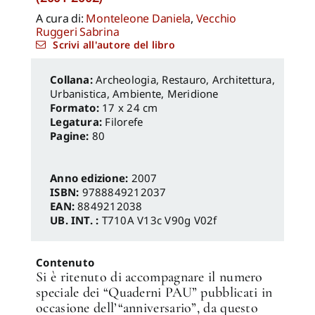
A cura di:
Monteleone Daniela
,
Vecchio
Ruggeri Sabrina
Scrivi all'autore del libro
Archeologia, Restauro
,
Architettura,
Urbanistica, Ambiente
,
Meridione
Formato:
17 x 24 cm
Legatura:
Filorefe
Pagine:
80
Anno edizione:
2007
ISBN:
9788849212037
EAN:
8849212038
UB. INT. :
T710A V13c V90g V02f
Contenuto
Si è ritenuto di accompagnare il numero
speciale dei “Quaderni PAU” pubblicati in
occasione dell’“anniversario”, da questo