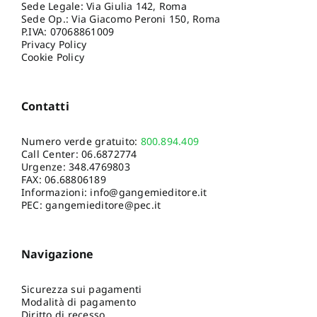
Sede Legale: Via Giulia 142, Roma
Sede Op.: Via Giacomo Peroni 150, Roma
P.IVA: 07068861009
Privacy Policy
Cookie Policy
Contatti
Numero verde gratuito:
800.894.409
Call Center:
06.6872774
Urgenze:
348.4769803
FAX: 06.68806189
Informazioni:
info@gangemieditore.it
PEC: gangemieditore@pec.it
Navigazione
Sicurezza sui pagamenti
Modalità di pagamento
Diritto di recesso