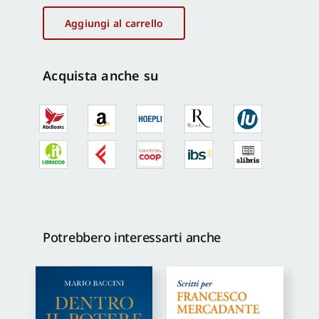
d'esproprio
e
Aggiungi al carrello
mercato
fondiario
quantità
Acquista anche su
Potrebbero interessarti anche