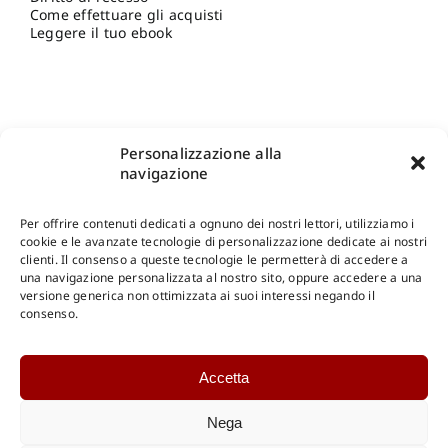
Come effettuare gli acquisti
Leggere il tuo ebook
Personalizzazione alla
navigazione
Per offrire contenuti dedicati a ognuno dei nostri lettori, utilizziamo i
cookie e le avanzate tecnologie di personalizzazione dedicate ai nostri
clienti. Il consenso a queste tecnologie le permetterà di accedere a
una navigazione personalizzata al nostro sito, oppure accedere a una
Shop Gangemi Editore
-
Pagamenti Sicuri e anche Rateali
.
versione generica non ottimizzata ai suoi interessi negando il
consenso.
Catalogo Online
Accetta
CONSULTAZIONE
Catalogo Internazionale
Nega