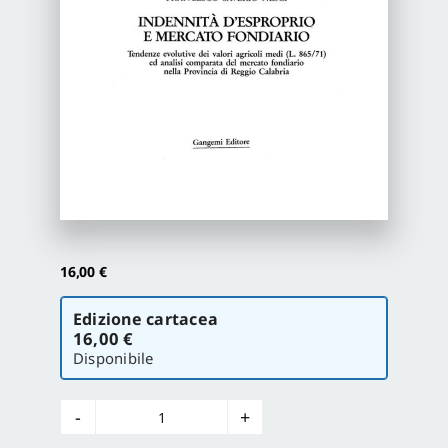
Proposte di pubblicazione
Gangemi Editore
Newsletter
16,00
€
Scegli
Edizione cartacea
la
16,00 €
versione
Disponibile
Indennità