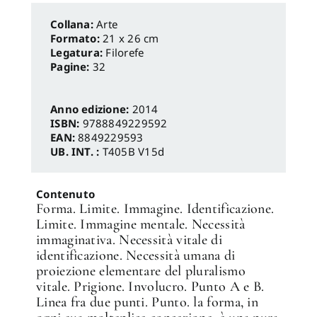
Arte
Formato:
21 x 26 cm
Legatura:
Filorefe
Pagine:
32
Anno edizione:
2014
ISBN:
9788849229592
EAN:
8849229593
UB. INT. :
T405B V15d
Contenuto
Forma. Limite. Immagine. Identificazione.
Limite. Immagine mentale. Necessità
immaginativa. Necessità vitale di
identificazione. Necessità umana di
proiezione elementare del pluralismo
vitale. Prigione. Involucro. Punto A e B.
Linea fra due punti. Punto. la forma, in