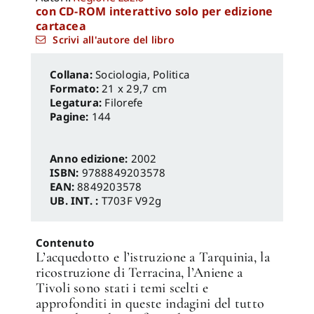
con CD-ROM interattivo solo per edizione
cartacea
Scrivi all'autore del libro
Sociologia, Politica
Formato:
21 x 29,7 cm
Legatura:
Filorefe
Pagine:
144
Anno edizione:
2002
ISBN:
9788849203578
EAN:
8849203578
UB. INT. :
T703F V92g
Contenuto
L’acquedotto e l’istruzione a Tarquinia, la
ricostruzione di Terracina, l’Aniene a
Tivoli sono stati i temi scelti e
approfonditi in queste indagini del tutto