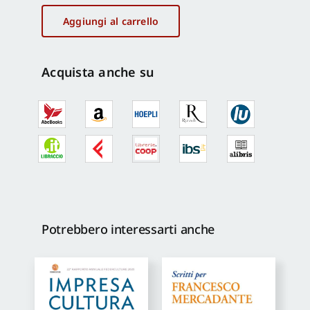
scuola
entra
Aggiungi al carrello
in
archivio
quantità
Acquista anche su
Potrebbero interessarti anche