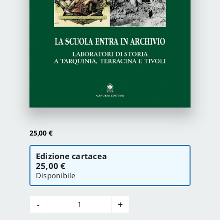
Proposte di pubblicazione
Gangemi Editore
Newsletter
25,00
€
Scegli
Edizione cartacea
la
25,00 €
versione
Disponibile
La