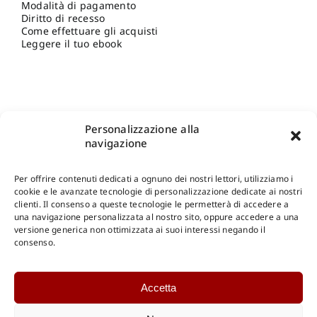
Modalità di pagamento
Diritto di recesso
Come effettuare gli acquisti
Leggere il tuo ebook
Personalizzazione alla
navigazione
Per offrire contenuti dedicati a ognuno dei nostri lettori, utilizziamo i
cookie e le avanzate tecnologie di personalizzazione dedicate ai nostri
clienti. Il consenso a queste tecnologie le permetterà di accedere a
una navigazione personalizzata al nostro sito, oppure accedere a una
Shop Gangemi Editore
-
Pagamenti Sicuri e anche Rateali
.
versione generica non ottimizzata ai suoi interessi negando il
consenso.
Catalogo Online
Accetta
CONSULTAZIONE
Catalogo Internazionale