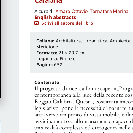
A cura di:
Amaro Ottavio
,
Tornatora Marina
English abstracts
Scrivi all'autore del libro
Architettura, Urbanistica, Ambiente
,
Meridione
Formato:
21 x 29,7 cm
Legatura:
Filorefe
Pagine:
652
Contenuto
Il progetto di ricerca Landscape in_Progre
contemporanea alla luce della recente cos
Reggio Calabria. Questa, costituita anco
legislativo, pone la necessità di tornare s
attraverso un punto di vista mobile, e di
avvicinamento e allontanamento capace di
una realtà complessa ed eterogenea nelle s