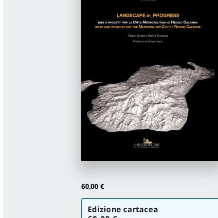
60,00
€
Scegli
Edizione cartacea
la