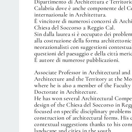
Dipartimento di Architettura e Territori
Calabria dove è anche componente del Co
internazionale in Architettura.
È vincitore di numerosi concorsi di Archit
Chiesa del Soccorso a Reggio Cal.
Sin dalla laurea si è occupato dei problemi
alla costruzione della forma architettoni
neorazionalisti con suggestioni contestual
questioni del paesaggio e della città meri
È autore di numerose pubblicazioni.
Associate Professor in Architectural an
Architecture and the Territory at the Me
where he is also a member of the Faculty
Doctorate in Architecture.
He has won several Architectural Compet
design of the Chiesa del Soccorso in Reg
focused on specific disciplinary problems
construction of architectural forms. His 
contextual suggestions thanks to his cons
landscape and cities in the south.