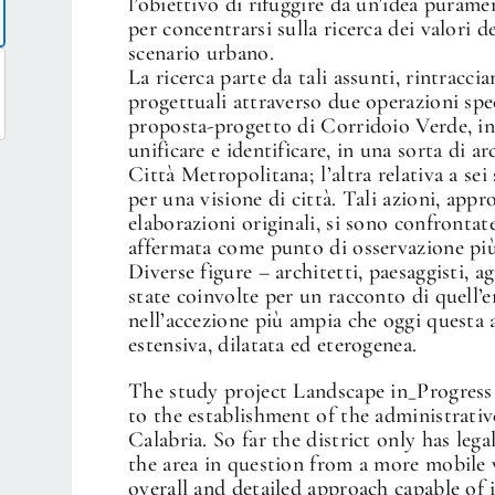
l’obiettivo di rifuggire da un’idea puramen
per concentrarsi sulla ricerca dei valori 
scenario urbano.
La ricerca parte da tali assunti, rintracci
progettuali attraverso due operazioni spe
proposta-progetto di Corridoio Verde, inf
unificare e identificare, in una sorta di ar
Città Metropolitana; l’altra relativa a sei
per una visione di città. Tali azioni, app
elaborazioni originali, si sono confrontate
affermata come punto di osservazione più
Diverse figure – architetti, paesaggisti, a
state coinvolte per un racconto di quell’e
nell’accezione più ampia che oggi questa 
estensiva, dilatata ed eterogenea.
The study project Landscape in_Progress
to the establishment of the administrati
Calabria. So far the district only has lega
the area in question from a more mobile 
overall and detailed approach capable of 