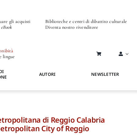
are gli acquisti
Biblioteche e centri di dibattito culturale
o eBook
Diventa nostro rivenditore
onibità
re lingue
DI
AUTORI
NEWSLETTER
ONE
metropolitana di Reggio Calabria
Metropolitan City of Reggio