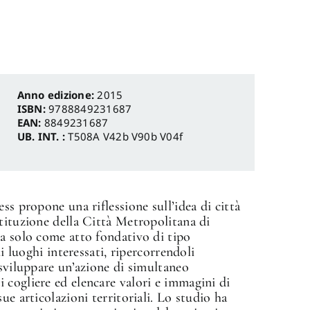
Anno edizione:
2015
ISBN:
9788849231687
EAN:
8849231687
UB. INT. :
T508A V42b V90b V04f
ss propone una riflessione sull’idea di città
tituzione della Città Metropolitana di
ra solo come atto fondativo di tipo
ui luoghi interessati, ripercorrendoli
 sviluppare un’azione di simultaneo
 cogliere ed elencare valori e immagini di
ue articolazioni territoriali. Lo studio ha