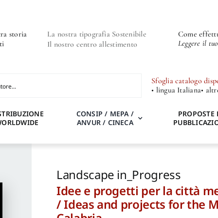
ra storia
La nostra tipografia Sostenibile
Come effettu
Leggere il tu
ti
Il nostro centro allestimento
Sfoglia catalogo disp
• lingua Italiana
• alt
STRIBUZIONE
CONSIP / MEPA /
PROPOSTE 
WORLDWIDE
ANVUR / CINECA
PUBBLICAZI
Landscape in_Progress
Idee e progetti per la città 
/ Ideas and projects for the 
Calabria