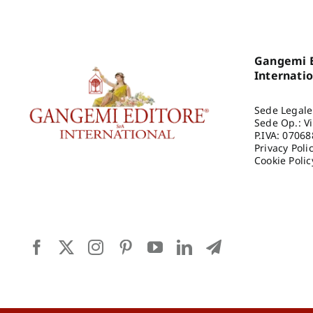
Gangemi E
Internati
Sede Legale
Sede Op.: V
P.IVA: 0706
Privacy Poli
Cookie Polic