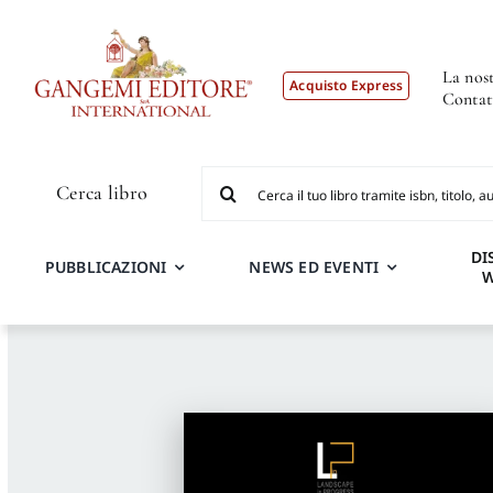
Salta
al
contenuto
La nost
Acquisto Express
Contat
Cerca
Cerca libro
per:
DI
PUBBLICAZIONI
NEWS ED EVENTI