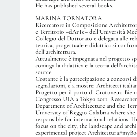
He has published several books.
MARINA TORNATORA
Ricercatore in Composizione Architetton
e Territorio –dArTe– dell’Università Me
Collegio del Dottorato e delegata alle rela
teorica, progettuale e didattica si confron
dell’architettura.
Attualmente è impegnata nel progetto s
coniuga la didattica e la teoria dell’archit
source.
Costante è la partecipazione a concorsi d
segnalazioni, e a mostre: Architetti itali
Progetto per il porto di Crotone,10 Bie
Congresso UIA a Tokyo 2011. Researcher
Department of Architecture and the Terr
University of Reggio Calabria where she
responsible for international relations. H
focus on the city, the landscape and archi
experimental project Architettura#myBoo