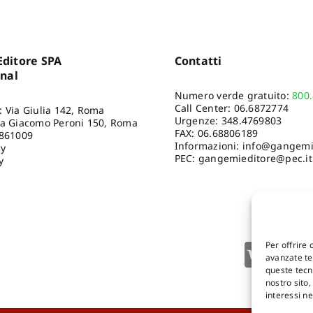
ditore SPA
Contatti
onal
Numero verde gratuito:
800
Call Center:
06.6872774
: Via Giulia 142, Roma
Urgenze:
348.4769803
ia Giacomo Peroni 150, Roma
FAX: 06.68806189
8861009
Informazioni:
info@gangemie
cy
PEC: gangemieditore@pec.it
y
Per offrire 
avanzate tec
queste tecn
nostro sito
interessi n