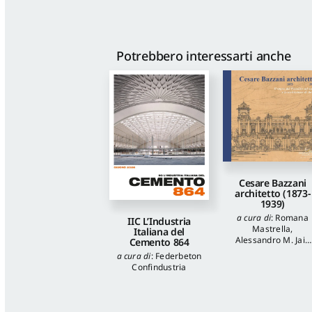
Potrebbero interessarti anche
Cesare Bazzani
architetto (1873-
1939)
a cura di
:
Romana
IIC L’Industria
Mastrella
,
Italiana del
Alessandro M. Jaia
Cemento 864
autori
:
Luca
a cura di
:
Federbeton
Quattrocchi
,
Katia
Confindustria
Onori
,
Francesca
Piantoni
,
Valentina
Piscitelli