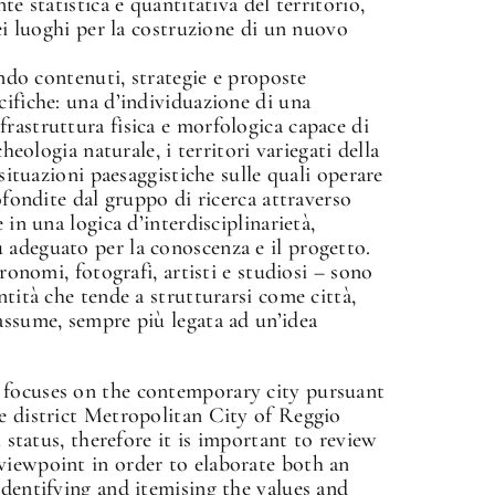
te statistica e quantitativa del territorio,
dei luoghi per la costruzione di un nuovo
ando contenuti, strategie e proposte
cifiche: una d’individuazione di una
rastruttura fisica e morfologica capace di
cheologia naturale, i territori variegati della
 situazioni paesaggistiche sulle quali operare
rofondite dal gruppo di ricerca attraverso
 in una logica d’interdisciplinarietà,
 adeguato per la conoscenza e il progetto.
gronomi, fotografi, artisti e studiosi – sono
ntità che tende a strutturarsi come città,
assume, sempre più legata ad un’idea
 focuses on the contemporary city pursuant
ve district Metropolitan City of Reggio
l status, therefore it is important to review
viewpoint in order to elaborate both an
identifying and itemising the values and