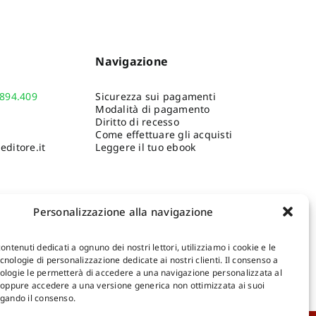
Navigazione
.894.409
Sicurezza sui pagamenti
Modalità di pagamento
Diritto di recesso
Come effettuare gli acquisti
ditore.it
Leggere il tuo ebook
Personalizzazione alla navigazione
contenuti dedicati a ognuno dei nostri lettori, utilizziamo i cookie e le
nologie di personalizzazione dedicate ai nostri clienti. Il consenso a
ologie le permetterà di accedere a una navigazione personalizzata al
Shop Gangemi Editore
-
Pagamenti Sicuri e anche Rateali
.
, oppure accedere a una versione generica non ottimizzata ai suoi
egando il consenso.