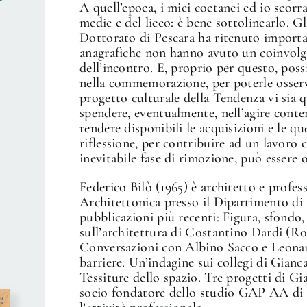
A quell’epoca, i miei coetanei ed io scorr
medie e del liceo: è bene sottolinearlo. Gli
Dottorato di Pescara ha ritenuto importan
anagrafiche non hanno avuto un coinvolg
dell’incontro. E, proprio per questo, pos
nella commemorazione, per poterle osserv
progetto culturale della Tendenza vi sia 
spendere, eventualmente, nell’agire cont
rendere disponibili le acquisizioni e le qu
riflessione, per contribuire ad un lavoro 
inevitabile fase di rimozione, può essere 
Federico Bilò (1965) è architetto e profe
Architettonica presso il Dipartimento di 
pubblicazioni più recenti: Figura, sfondo
sull’architettura di Costantino Dardi (R
Conversazioni con Albino Sacco e Leonar
barriere. Un’indagine sui collegi di Gian
Tessiture dello spazio. Tre progetti di G
socio fondatore dello studio GAP AA di R