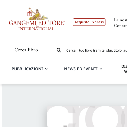
Salta
al
contenuto
La nost
Acquisto Express
Contat
Cerca
Cerca libro
per:
DI
PUBBLICAZIONI
NEWS ED EVENTI