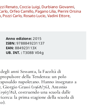
zzi Renato
,
Coccia Luigi
,
Durbiano Giovanni
,
Carlo
,
Orfeo Camillo
,
Pagano Lilia
,
Pierini Orsina
o
,
Pozzi Carlo
,
Rosato Lucio
,
Vadini Ettore
,
Anno edizione:
2015
ISBN:
9788849231137
EAN:
884923113X
UB. INT. :
T308B V04g
 degli anni Sessanta, la Facoltà di
 propulsore della Tendenza: un polo
l caposaldo napoletano. Hanno insegnato a
0), Giorgio Grassi (1968/76), Antonio
1967/82), costruendo una scuola dalle
ricerca: la prima stagione della scuola di
to).