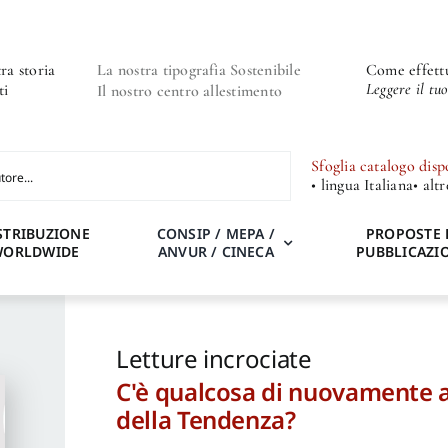
ra storia
La nostra tipografia Sostenibile
Come effettu
Leggere il tu
ti
Il nostro centro allestimento
Sfoglia catalogo disp
• lingua Italiana
• alt
STRIBUZIONE
CONSIP / MEPA /
PROPOSTE 
WORLDWIDE
ANVUR / CINECA
PUBBLICAZI
Letture incrociate
C'è qualcosa di nuovamente a
della Tendenza?