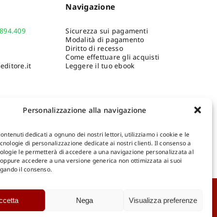
Navigazione
.894.409
Sicurezza sui pagamenti
Modalità di pagamento
Diritto di recesso
Come effettuare gli acquisti
ditore.it
Leggere il tuo ebook
Personalizzazione alla navigazione
contenuti dedicati a ognuno dei nostri lettori, utilizziamo i cookie e le
nologie di personalizzazione dedicate ai nostri clienti. Il consenso a
ologie le permetterà di accedere a una navigazione personalizzata al
Shop Gangemi Editore
-
Pagamenti Sicuri e anche Rateali
.
, oppure accedere a una versione generica non ottimizzata ai suoi
egando il consenso.
Catalogo Online
ccetta
Nega
Visualizza preferenze
D
Catalogo Internazionale