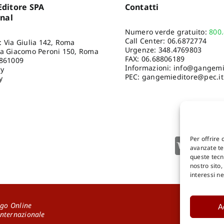
ditore SPA
Contatti
onal
Numero verde gratuito:
800
Call Center:
06.6872774
: Via Giulia 142, Roma
Urgenze:
348.4769803
ia Giacomo Peroni 150, Roma
FAX: 06.68806189
8861009
Informazioni:
info@gangemie
cy
PEC: gangemieditore@pec.it
y
Per offrire 
avanzate tec
queste tecn
nostro sito
interessi n
go Online
A
DOWNLOA
Internazionale