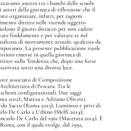
azzavamo ancora tra i banchi delle scuole
 attori della giornata di riflessione che il
te organizzare, infatti, per ragioni
imento diretto nelle vicende oggetto
siedono il giusto distacco per non cadere
are freddamente e per valutare se nel
qualcosa di nuovamente attuale: qualcosa da
emporaneo. La presente pubblicazione vuole
estioni emerse in quella giornata di
critico sulla Tendenza che, dopo una forse
osservata sotto una diversa luce.
ssore associato di Composizione
Architettura di Pescara. Tra le
, schemi configurazionali. Due saggi
oma 2012); Matera e Adriano Olivetti.
do Sacco (Roma 2013); Luminosi e privi di
carlo De Carlo a Urbino (Melfi 2014);
iancarlo De Carlo del 1961 (Macerata 2014). È
oma, con il quale svolge, dal 1992,