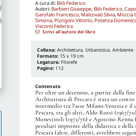
A cura di:
Bilò Federico
Autori:
Barbieri Giuseppe
,
Bilò Federico
,
Capo
Garofalo Francesco
,
Malcovati Silvia
,
Moccia 
Simona
,
Pizzigoni Vittorio
,
Potenza Domenic
Visconti Federica
Scrivi all'autore del libro
Architettura, Urbanistica, Ambiente
Formato:
15 x 19 cm
Legatura:
Filorefe
Pagine:
112
Contenuto
Per oltre un decennio, a partire dalla fine
Architettura di Pescara è stata un centro
intermedio tra l’asse Milano-Venezia e i
Pescara, tra gli altri, Aldo Rossi (1967/7
Monestiroli (1972/76) e Agostino Renna (
peculiari impronte della didattica e della 
Pescara (altre, differenti, avrebbero segui