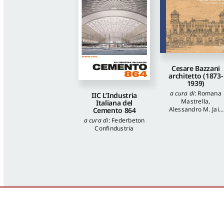
Cesare Bazzani
architetto (1873-
1939)
a cura di
:
Romana
IIC L’Industria
Mastrella
,
Italiana del
Alessandro M. Jaia
Cemento 864
autori
:
Luca
a cura di
:
Federbeton
Quattrocchi
,
Katia
Confindustria
Onori
,
Francesca
Piantoni
,
Valentina
Piscitelli