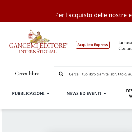
Per l’acquisto delle nostre ed
Salta
al
contenuto
La nost
Acquisto Express
Contat
Cerca
Cerca libro
per:
DI
PUBBLICAZIONI
NEWS ED EVENTI