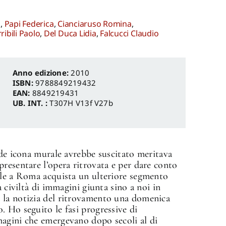
a
,
Papi Federica
,
Cianciaruso Romina
,
ribili Paolo
,
Del Duca Lidia
,
Falcucci Claudio
Anno edizione:
2010
ISBN:
9788849219432
EAN:
8849219431
UB. INT. :
T307H V13f V27b
nde icona murale avrebbe suscitato meritava
resentare l’opera ritrovata e per dare conto
ale a Roma acquista un ulteriore segmento
a civiltà di immagini giunta sino a noi in
 la notizia del ritrovamento una domenica
 Ho seguito le fasi progressive di
agini che emergevano dopo secoli al di