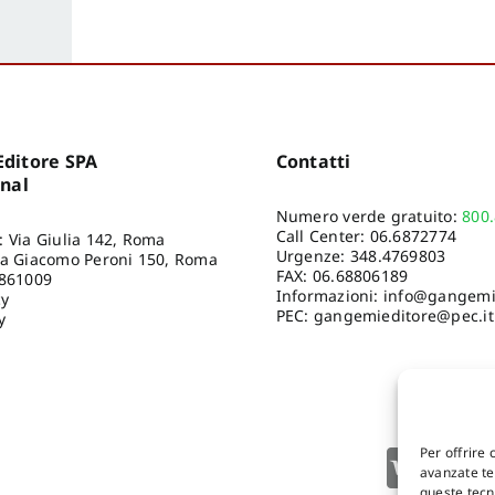
ditore SPA
Contatti
onal
Numero verde gratuito:
800
Call Center:
06.6872774
: Via Giulia 142, Roma
Urgenze:
348.4769803
ia Giacomo Peroni 150, Roma
FAX: 06.68806189
8861009
Informazioni:
info@gangemie
cy
PEC: gangemieditore@pec.it
y
Per offrire 
avanzate tec
queste tecn