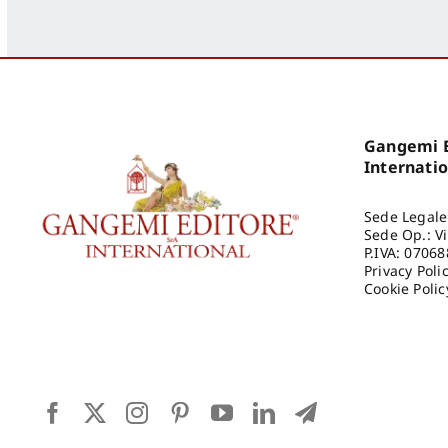
Gangemi E
Internati
Sede Legale
Sede Op.: V
P.IVA: 0706
Privacy Poli
Cookie Polic