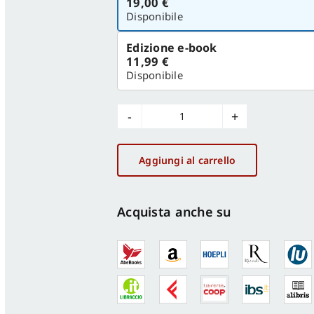
19,00 €
versione
Disponibile
Edizione e-book
11,99 €
Disponibile
L'icona
murale
di
Aggiungi al carrello
Santa
Sabina
all'Aventino
Acquista anche su
quantità