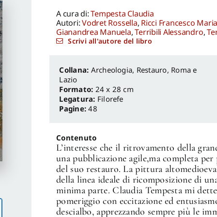
A cura di:
Tempesta Claudia
Autori:
Vodret Rossella
,
Ricci Francesco Mari
Gianandrea Manuela
,
Terribili Alessandro
,
Ter
Scrivi all'autore del libro
Archeologia, Restauro
,
Roma e
Lazio
Formato:
24 x 28 cm
Legatura:
Filorefe
Pagine:
48
Contenuto
L’interesse che il ritrovamento della gra
una pubblicazione agile,ma completa per p
del suo restauro. La pittura altomedioev
della linea ideale di ricomposizione di un
minima parte. Claudia Tempesta mi dette
pomeriggio con eccitazione ed entusiasmo.
descialbo, apprezzando sempre più le imm