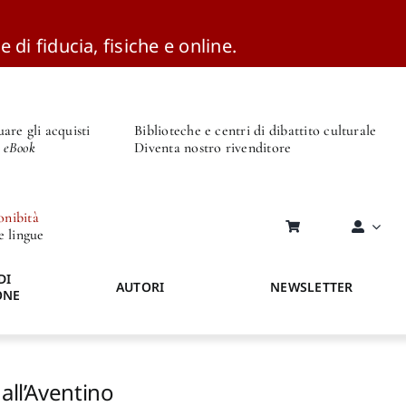
e di fiducia, fisiche e online.
are gli acquisti
Biblioteche e centri di dibattito culturale
o eBook
Diventa nostro rivenditore
onibità
re lingue
DI
AUTORI
NEWSLETTER
ONE
all’Aventino