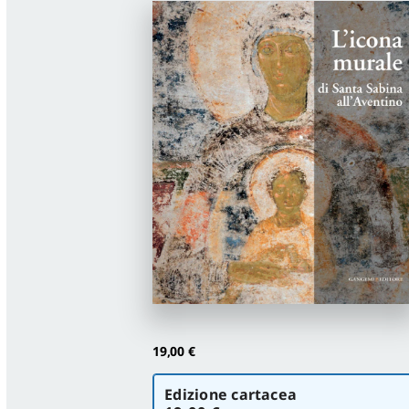
19,00
€
Scegli
Edizione cartacea
la