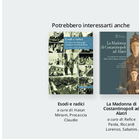
Potrebbero interessarti anche
Esodi e radici
La Madonna di
Costantinopoli a
a cura di
:
Haiun
Alatri
Miriam
,
Procaccia
a cura di
:
Refice
Claudio
Paola
,
Riccardi
Lorenzo
,
Sabatini
Monica