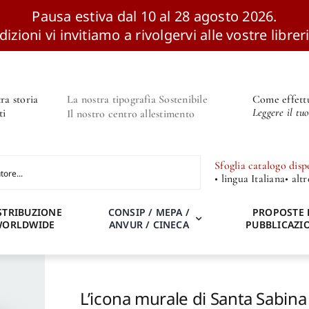
Pausa estiva dal 10 al 28 agosto 2026.
izioni vi invitiamo a rivolgervi alle vostre libreri
ra storia
La nostra tipografia Sostenibile
Come effettu
Leggere il tu
ti
Il nostro centro allestimento
Sfoglia catalogo disp
• lingua Italiana
• alt
STRIBUZIONE
CONSIP / MEPA /
PROPOSTE 
WORLDWIDE
ANVUR / CINECA
PUBBLICAZI
L’icona murale di Santa Sabina 