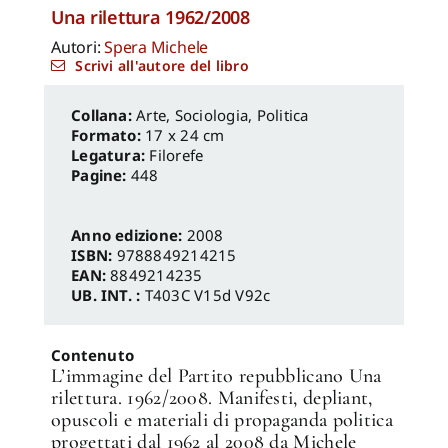
Una rilettura 1962/2008
Autori:
Spera Michele
Scrivi all'autore del libro
Arte
,
Sociologia, Politica
Formato:
17 x 24 cm
Legatura:
Filorefe
Pagine:
448
Anno edizione:
2008
ISBN:
9788849214215
EAN:
8849214235
UB. INT. :
T403C V15d V92c
Contenuto
L’immagine del Partito repubblicano Una
rilettura. 1962/2008. Manifesti, depliant,
opuscoli e materiali di propaganda politica
progettati dal 1962 al 2008 da Michele