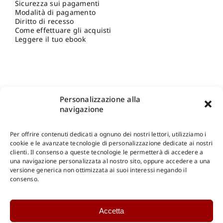
Sicurezza sui pagamenti
Modalità di pagamento
Diritto di recesso
Come effettuare gli acquisti
Leggere il tuo ebook
Personalizzazione alla
navigazione
Per offrire contenuti dedicati a ognuno dei nostri lettori, utilizziamo i
cookie e le avanzate tecnologie di personalizzazione dedicate ai nostri
clienti. Il consenso a queste tecnologie le permetterà di accedere a
una navigazione personalizzata al nostro sito, oppure accedere a una
Shop Gangemi Editore
-
Pagamenti Sicuri e anche Rateali
.
versione generica non ottimizzata ai suoi interessi negando il
consenso.
Catalogo Online
Accetta
CONSULTAZIONE
Catalogo Internazionale