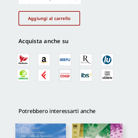
L'immagine
del
Partito
Aggiungi al carrello
Repubblicano
quantità
Acquista anche su
Potrebbero interessarti anche