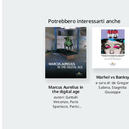
Potrebbero interessarti anche
Warhol vs Banks
a cura di
:
de Gregor
Marcus Aurelius in
Sabina
,
Stagnitta
the digital age
Giuseppe
autori
:
Gattulli
Vincenzo
,
Paris
Spartaco
,
Parisi
Presicce Claudio