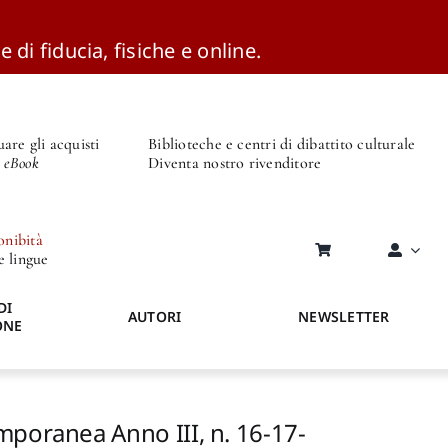
e di fiducia, fisiche e online.
are gli acquisti
Biblioteche e centri di dibattito culturale
o eBook
Diventa nostro rivenditore
onibità
re lingue
DI
AUTORI
NEWSLETTER
ONE
mporanea Anno III, n. 16-17-