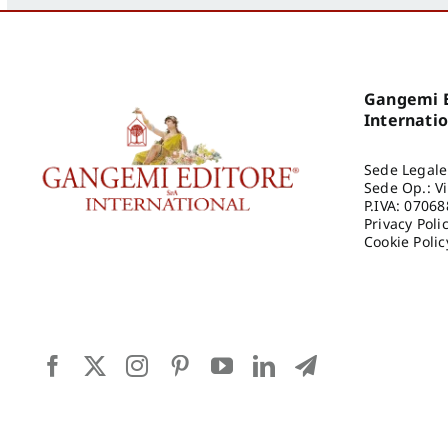
Gangemi E
Internati
Sede Legale
Sede Op.: V
P.IVA: 0706
Privacy Poli
Cookie Polic