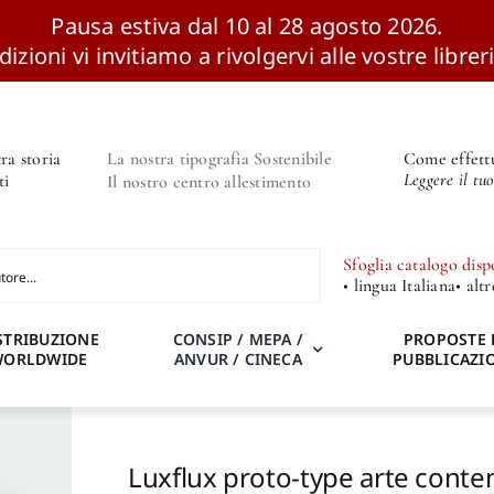
Pausa estiva dal 10 al 28 agosto 2026.
izioni vi invitiamo a rivolgervi alle vostre libreri
ra storia
La nostra tipografia Sostenibile
Come effettu
Leggere il tu
ti
Il nostro centro allestimento
Sfoglia catalogo disp
• lingua Italiana
• alt
STRIBUZIONE
CONSIP / MEPA /
PROPOSTE 
WORLDWIDE
ANVUR / CINECA
PUBBLICAZI
Luxflux proto-type arte conte