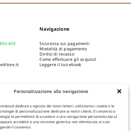
Navigazione
.894.409
Sicurezza sui pagamenti
Modalità di pagamento
Diritto di recesso
Come effettuare gli acquisti
ditore.it
Leggere il tuo ebook
Personalizzazione alla navigazione
contenuti dedicati a ognuno dei nostri lettori, utilizziamo i cookie e le
nologie di personalizzazione dedicate ai nostri clienti. Il consenso a
ologie le permetterà di accedere a una navigazione personalizzata al
Shop Gangemi Editore
-
Pagamenti Sicuri e anche Rateali
.
, oppure accedere a una versione generica non ottimizzata ai suoi
egando il consenso.