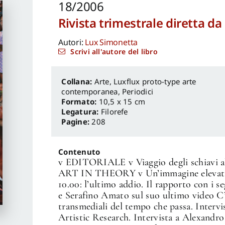
18/2006
Rivista trimestrale diretta d
Autori:
Lux Simonetta
Scrivi all'autore del libro
Arte
,
Luxflux proto-type arte
contemporanea
,
Periodici
Formato:
10,5 x 15 cm
Legatura:
Filorefe
Pagine:
208
Contenuto
v EDITORIALE v Viaggio degli schiavi all
ART IN THEORY v Un’immagine elevata de
10.00: l’ultimo addio. Il rapporto con i s
e Serafino Amato sul suo ultimo video C’
transmediali del tempo che passa. Intervi
Artistic Research. Intervista a Alexandro