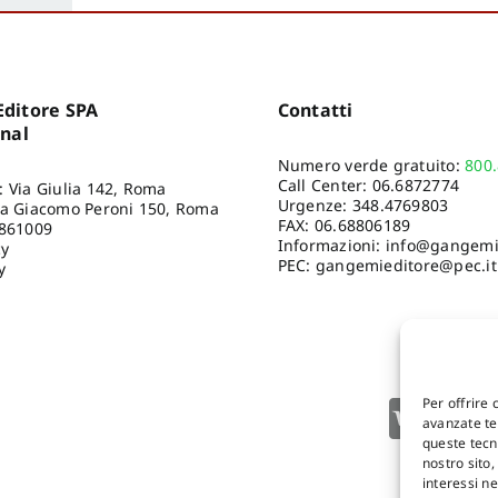
ditore SPA
Contatti
onal
Numero verde gratuito:
800
Call Center:
06.6872774
: Via Giulia 142, Roma
Urgenze:
348.4769803
ia Giacomo Peroni 150, Roma
FAX: 06.68806189
8861009
Informazioni:
info@gangemie
cy
PEC: gangemieditore@pec.it
y
Per offrire 
avanzate tec
queste tecn
nostro sito
interessi n