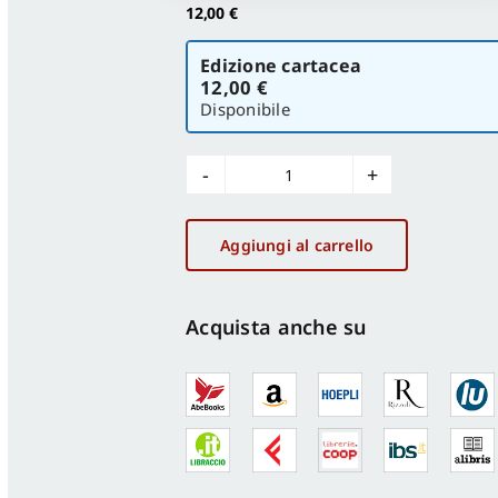
12,00
€
Scegli
Edizione cartacea
la
12,00 €
versione
Disponibile
Luxflux
proto-
type
Aggiungi al carrello
arte
contemporanea
Anno
Acquista anche su
III,
n.
16-
17-
18/2006
quantità