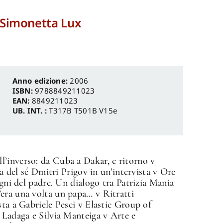
a Simonetta Lux
Anno edizione:
2006
ISBN:
9788849211023
EAN:
8849211023
UB. INT. :
T317B T501B V15e
’inverso: da Cuba a Dakar, e ritorno v
l sé Dmitri Prigov in un’intervista v Ore
egni del padre. Un dialogo tra Patrizia Mania
era una volta un papa… v Ritratti
sta a Gabriele Pesci v Elastic Group of
 Ladaga e Silvia Manteiga v Arte e