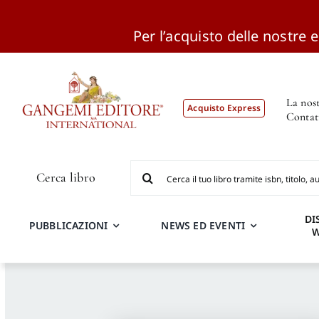
Per l’acquisto delle nostre ed
Salta
al
contenuto
La nost
Acquisto Express
Contat
Cerca
Cerca libro
per:
DI
PUBBLICAZIONI
NEWS ED EVENTI