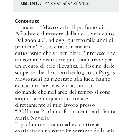
UB. INT. :
T413E V15f V13f V42c
Contenuto
La mostra “Mavrorachi Il profumo di
Afrodite e il mistero della dea senza volto.
Dal 2000 a.C. ad oggi quattromila anni di
profumo” ha suscitato in me un
entusiasmo che va ben oltre l’interesse che
un comune visitatore può dimostrare per
un evento di tale rilevanza. Il fascino delle
scoperte che il sito archeologico di Pyrgos-
Mavrorachi ha riportato alla luce, hanno
evocato in me sensazioni, curiosità,
domande che nell’arco del tempo si sono
amplificate in quanto correlate
direttamente al mio lavoro presso
“l’Officina Profumo Farmaceutica di Santa
Maria Novella”.
Il profumo e quanto ad esso attiene,
costituisce una parte importante della mia