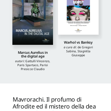
the
mystery
of
the
aniconic
goddess
quantità
Warhol vs Banksy
a cura di
:
de Gregori
Sabina
,
Stagnitta
Marcus Aurelius in
Giuseppe
the digital age
autori
:
Gattulli Vincenzo
,
Paris Spartaco
,
Parisi
Presicce Claudio
Mavrorachi. Il profumo di
Afrodite ed il mistero della dea