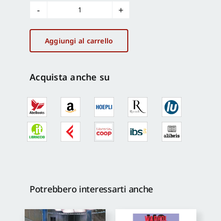
Mavrorachi.
Il
profumo
Aggiungi al carrello
di
Afrodite
ed
Acquista anche su
il
mistero
della
dea
senza
volto
-
The
scent
Potrebbero interessarti anche
of
Aphrodite
and