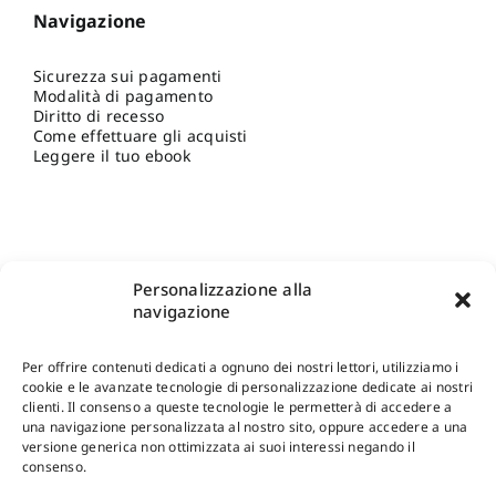
Navigazione
Sicurezza sui pagamenti
Modalità di pagamento
Diritto di recesso
Come effettuare gli acquisti
Leggere il tuo ebook
Personalizzazione alla
navigazione
Per offrire contenuti dedicati a ognuno dei nostri lettori, utilizziamo i
cookie e le avanzate tecnologie di personalizzazione dedicate ai nostri
clienti. Il consenso a queste tecnologie le permetterà di accedere a
una navigazione personalizzata al nostro sito, oppure accedere a una
Shop Gangemi Editore
-
Pagamenti Sicuri e anche Rateali
.
versione generica non ottimizzata ai suoi interessi negando il
consenso.