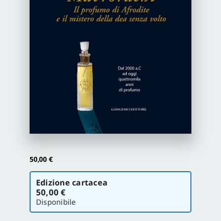
Newsletter
Autori
Proposte di pubblicazione
Gangemi Editore
Newsletter
50,00
€
Scegli
Edizione cartacea
la
50,00 €
versione
Disponibile