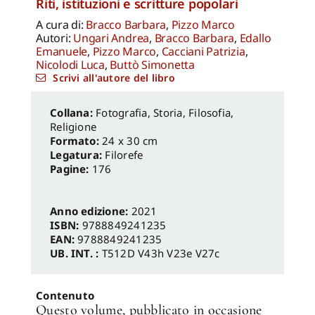
Riti, istituzioni e scritture popolari
A cura di:
Bracco Barbara
,
Pizzo Marco
Autori:
Ungari Andrea
,
Bracco Barbara
,
Edallo
Emanuele
,
Pizzo Marco
,
Cacciani Patrizia
,
Nicolodi Luca
,
Buttò Simonetta
Scrivi all'autore del libro
Fotografia
,
Storia, Filosofia,
Religione
Formato:
24 x 30 cm
Legatura:
Filorefe
Pagine:
176
Anno edizione:
2021
ISBN:
9788849241235
EAN:
9788849241235
UB. INT. :
T512D V43h V23e V27c
Contenuto
Questo volume, pubblicato in occasione