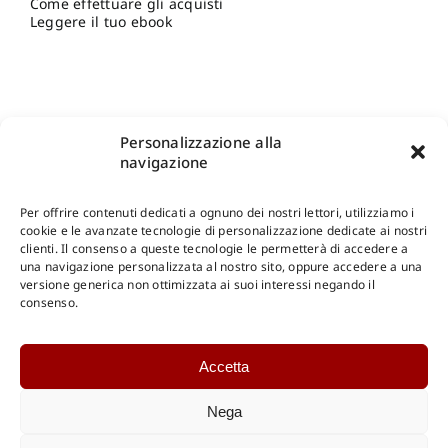
Come effettuare gli acquisti
Leggere il tuo ebook
Personalizzazione alla
navigazione
Per offrire contenuti dedicati a ognuno dei nostri lettori, utilizziamo i
cookie e le avanzate tecnologie di personalizzazione dedicate ai nostri
clienti. Il consenso a queste tecnologie le permetterà di accedere a
una navigazione personalizzata al nostro sito, oppure accedere a una
Shop Gangemi Editore
-
Pagamenti Sicuri e anche Rateali
.
versione generica non ottimizzata ai suoi interessi negando il
consenso.
Catalogo Online
Accetta
CONSULTAZIONE
Catalogo Internazionale
Nega
Catalogo Online