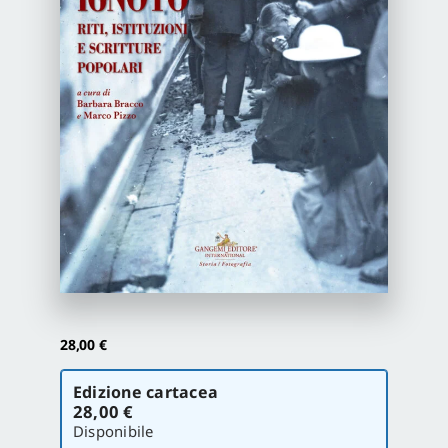
Newsletter
Autori
Proposte di pubblicazione
Gangemi Editore
Newsletter
28,00
€
Scegli
Edizione cartacea
la
28,00 €
versione
Disponibile