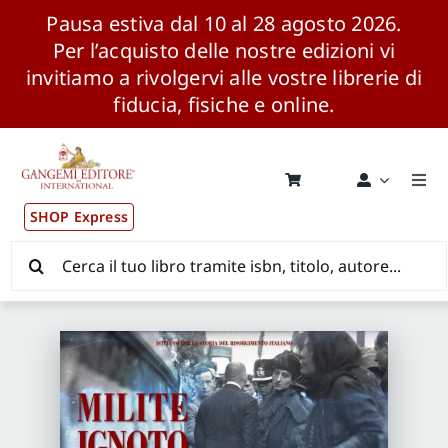
Pausa estiva dal 10 al 28 agosto 2026.
Per l’acquisto delle nostre edizioni vi
invitiamo a rivolgervi alle vostre librerie di
fiducia, fisiche e online.
Salta
al
contenuto
Togg
Navi
SHOP Express
Pubblicazioni
Cerca
per:
News ed Eventi
Distribuzione Wolrdwide
CONSIP / MEPA / ANVUR / CINECA