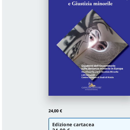
24,00
€
Scegli
Edizione cartacea
la