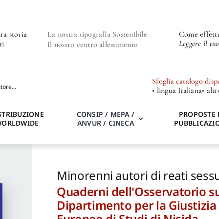
ra storia
La nostra tipografia Sostenibile
Come effettu
Leggere il tu
ti
Il nostro centro allestimento
Sfoglia catalogo disp
• lingua Italiana
• alt
STRIBUZIONE
CONSIP / MEPA /
PROPOSTE 
WORLDWIDE
ANVUR / CINECA
PUBBLICAZI
Minorenni autori di reati sessu
Quaderni dell'Osservatorio su
Dipartimento per la Giustizia
Europeo di Studi di Nisida