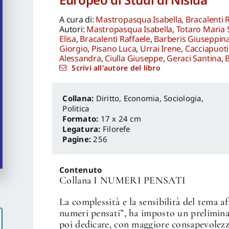
A cura di:
Mastropasqua Isabella
,
Bracalenti 
Autori:
Mastropasqua Isabella
,
Totaro Maria 
Elisa
,
Bracalenti Raffaele
,
Barberis Giuseppin
Giorgio
,
Pisano Luca
,
Urrai Irene
,
Cacciapuot
Alessandra
,
Ciulla Giuseppe
,
Geraci Santina
,
Scrivi all'autore del libro
Diritto, Economia
,
Sociologia,
Politica
Formato:
17 x 24 cm
Legatura:
Filorefe
Pagine:
256
Contenuto
Collana I NUMERI PENSATI
La complessità e la sensibilità del tema a
numeri pensati”, ha imposto un prelimin
poi dedicare, con maggiore consapevolezz