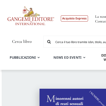
Salta
al
contenuto
La nost
Acquisto Express
Contat
Cerca
Cerca libro
per:
DI
PUBBLICAZIONI
NEWS ED EVENTI