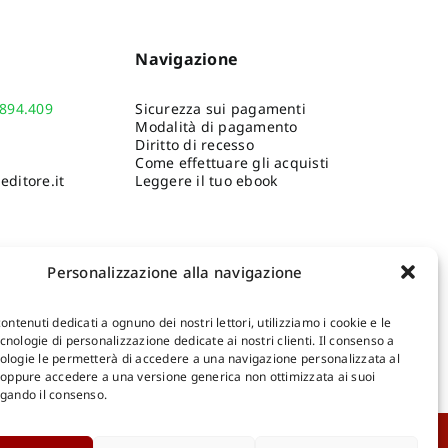
Navigazione
.894.409
Sicurezza sui pagamenti
Modalità di pagamento
Diritto di recesso
Come effettuare gli acquisti
ditore.it
Leggere il tuo ebook
Personalizzazione alla navigazione
contenuti dedicati a ognuno dei nostri lettori, utilizziamo i cookie e le
nologie di personalizzazione dedicate ai nostri clienti. Il consenso a
ologie le permetterà di accedere a una navigazione personalizzata al
Shop Gangemi Editore
-
Pagamenti Sicuri e anche Rateali
.
, oppure accedere a una versione generica non ottimizzata ai suoi
egando il consenso.