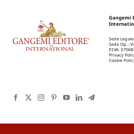
Gangemi E
Internati
Sede Legale
Sede Op.: V
P.IVA: 0706
Privacy Poli
Cookie Polic