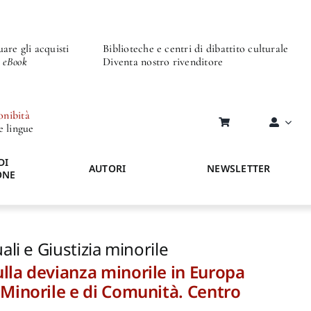
are gli acquisti
Biblioteche e centri di dibattito culturale
o eBook
Diventa nostro rivenditore
onibità
re lingue
DI
AUTORI
NEWSLETTER
ONE
ali e Giustizia minorile
lla devianza minorile in Europa
 Minorile e di Comunità. Centro