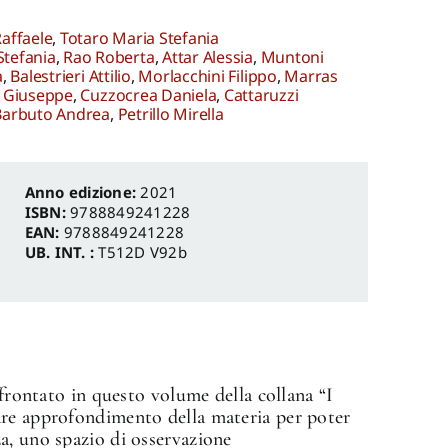
Raffaele
,
Totaro Maria Stefania
Stefania
,
Rao Roberta
,
Attar Alessia
,
Muntoni
a
,
Balestrieri Attilio
,
Morlacchini Filippo
,
Marras
i Giuseppe
,
Cuzzocrea Daniela
,
Cattaruzzi
Barbuto Andrea
,
Petrillo Mirella
Anno edizione:
2021
ISBN:
9788849241228
EAN:
9788849241228
UB. INT. :
T512D V92b
ffrontato in questo volume della collana “I
are approfondimento della materia per poter
a, uno spazio di osservazione