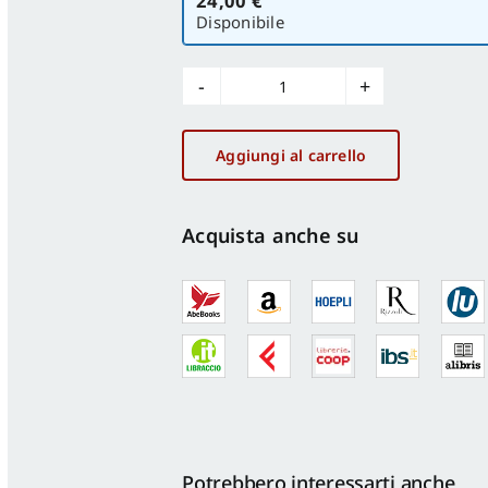
24,00 €
versione
Disponibile
Minorenni
autori
di
Aggiungi al carrello
reati
sessuali
e
Acquista anche su
Giustizia
minorile
quantità
Potrebbero interessarti anche