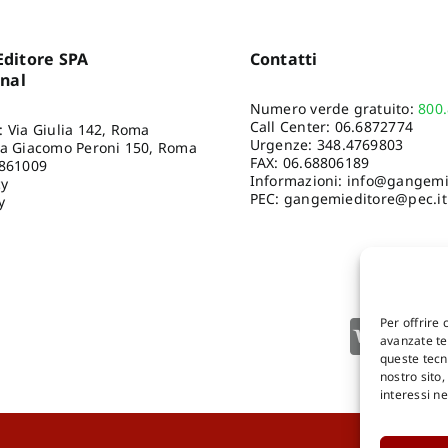
ditore SPA
Contatti
onal
Numero verde gratuito:
800
Call Center:
06.6872774
: Via Giulia 142, Roma
Urgenze:
348.4769803
ia Giacomo Peroni 150, Roma
FAX: 06.68806189
8861009
Informazioni:
info@gangemie
cy
PEC: gangemieditore@pec.it
y
Per offrire 
avanzate tec
queste tecn
nostro sito
interessi n