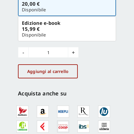
la
20,00 €
versione
Disponibile
Edizione e-book
15,99 €
Disponibile
Nuovi
strumenti
per
Aggiungi al carrello
la
politica
dei
Acquista anche su
trasporti
quantità