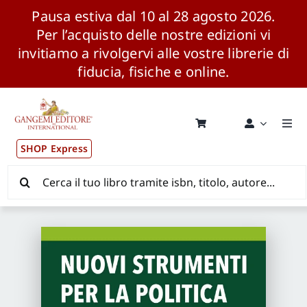
Pausa estiva dal 10 al 28 agosto 2026.
Per l’acquisto delle nostre edizioni vi
invitiamo a rivolgervi alle vostre librerie di
fiducia, fisiche e online.
Salta
al
contenuto
Togg
Navi
SHOP Express
Pubblicazioni
Cerca
per:
News ed Eventi
Distribuzione Wolrdwide
CONSIP / MEPA / ANVUR / CINECA