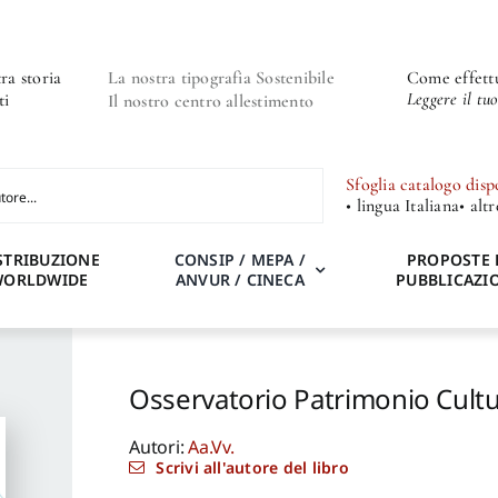
ra storia
La nostra tipografia Sostenibile
Come effettu
Leggere il tu
ti
Il nostro centro allestimento
Sfoglia catalogo disp
• lingua Italiana
• alt
STRIBUZIONE
CONSIP / MEPA /
PROPOSTE 
WORLDWIDE
ANVUR / CINECA
PUBBLICAZI
Osservatorio Patrimonio Cultu
Autori:
Aa.Vv.
Scrivi all'autore del libro