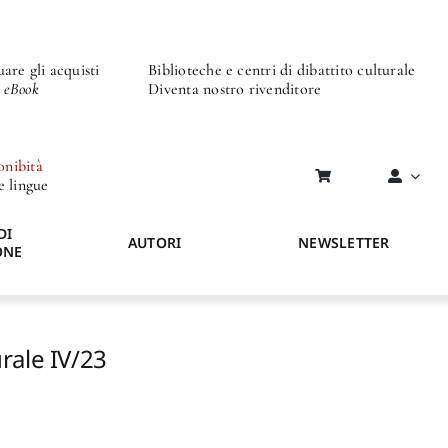
are gli acquisti
Biblioteche e centri di dibattito culturale
o eBook
Diventa nostro rivenditore
onibità
re lingue
DI
AUTORI
NEWSLETTER
ONE
rale IV/23