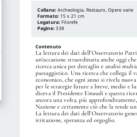
Archeologia, Restauro
,
Opere varie
Formato:
15 x 21 cm
Legatura:
Filorefe
Pagine:
338
Contenuto
La lettura dei dati dell’Osservatorio Pat
un’occasione straordinaria anche oggi che 
ricerca unica per dettaglio e analisi mult
paesaggistico. Una ricerca che collega il v
economico, che ogni anno si rivela nuova 
per le strategie future a breve, medio e 
diceva il Presidente Einaudi e questa rice
ancora una volta, più approfonditamente, u
Nazione e certamente ciò che la rende uni
La lettura dei dati dell’Osservatorio gen
irritazione, speranza ed orgoglio.