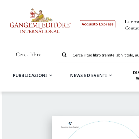
Salta
al
contenuto
La nost
Acquisto Express
Contat
Cerca
Cerca libro
per:
DI
PUBBLICAZIONI
NEWS ED EVENTI