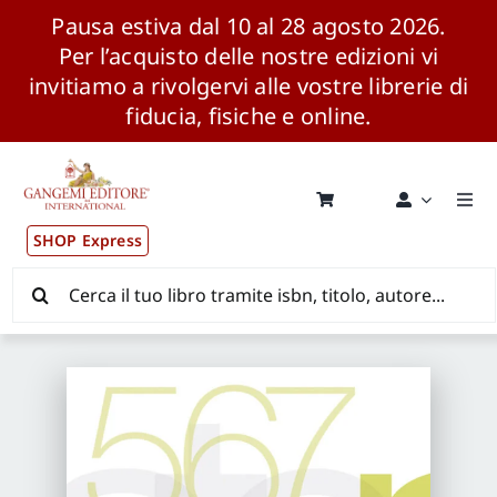
Pausa estiva dal 10 al 28 agosto 2026.
Per l’acquisto delle nostre edizioni vi
invitiamo a rivolgervi alle vostre librerie di
fiducia, fisiche e online.
Salta
al
contenuto
Togg
Navi
SHOP Express
Pubblicazioni
Cerca
per:
News ed Eventi
Distribuzione Wolrdwide
CONSIP / MEPA / ANVUR / CINECA