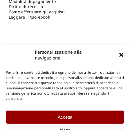
Modalità di pagamento
Diritto di recesso
Come effettuare gli acquisti
Leggere il tuo ebook
Personalizzazione alla
navigazione
Per offrire contenuti dedicati a ognuno dei nostri lettori, utilizziamo i
cookie e le avanzate tecnologie di personalizzazione dedicate ai nostri
clienti. Il consenso a queste tecnologie le permetterà di accedere a
una navigazione personalizzata al nostro sito, oppure accedere a una
Shop Gangemi Editore
-
Pagamenti Sicuri e anche Rateali
.
versione generica non ottimizzata ai suoi interessi negando il
consenso.
Catalogo Online
Accetta
CONSULTAZIONE
Catalogo Internazionale