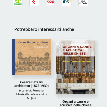
Potrebbero interessarti anche
Cesare Bazzani
architetto (1873-1939)
a cura di
:
Romana
Mastrella
,
Alessandro
M. Jaia
Organi a canne e
autori
:
Luca Quattrocchi
,
acustica nelle chiese
Katia Onori
,
Francesca