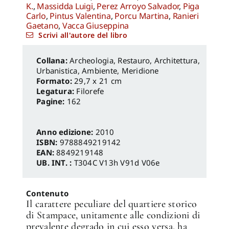
K.
,
Massidda Luigi
,
Perez Arroyo Salvador
,
Piga
Carlo
,
Pintus Valentina
,
Porcu Martina
,
Ranieri
Gaetano
,
Vacca Giuseppina
Scrivi all'autore del libro
Archeologia, Restauro
,
Architettura,
Urbanistica, Ambiente
,
Meridione
Formato:
29,7 x 21 cm
Legatura:
Filorefe
Pagine:
162
Anno edizione:
2010
ISBN:
9788849219142
EAN:
8849219148
UB. INT. :
T304C V13h V91d V06e
Contenuto
Il carattere peculiare del quartiere storico
di Stampace, unitamente alle condizioni di
prevalente degrado in cui esso versa, ha