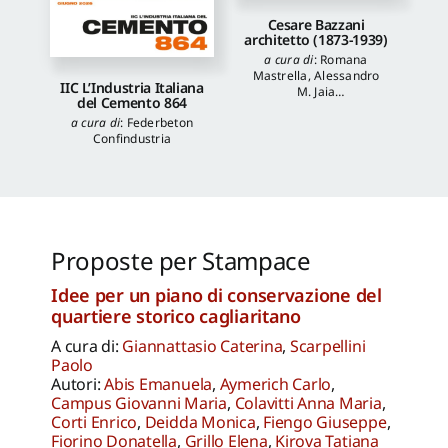
Cesare Bazzani
architetto (1873-1939)
a cura di
:
Romana
Mastrella
,
Alessandro
IIC L’Industria Italiana
M. Jaia
del Cemento 864
autori
:
Luca Quattrocchi
,
a cura di
:
Federbeton
Katia Onori
,
Francesca
Confindustria
Piantoni
,
Valentina
Piscitelli
Proposte per Stampace
Idee per un piano di conservazione del
quartiere storico cagliaritano
A cura di:
Giannattasio Caterina
,
Scarpellini
Paolo
Autori:
Abis Emanuela
,
Aymerich Carlo
,
Campus Giovanni Maria
,
Colavitti Anna Maria
,
Corti Enrico
,
Deidda Monica
,
Fiengo Giuseppe
,
Fiorino Donatella
,
Grillo Elena
,
Kirova Tatiana