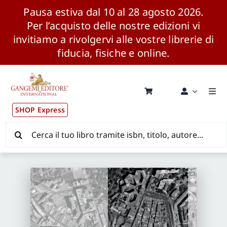
Pausa estiva dal 10 al 28 agosto 2026.
Per l’acquisto delle nostre edizioni vi
invitiamo a rivolgervi alle vostre librerie di
fiducia, fisiche e online.
Salta
al
contenuto
Togg
Navi
SHOP Express
Pubblicazioni
Cerca
per:
News ed Eventi
Distribuzione Wolrdwide
CONSIP / MEPA / ANVUR / CINECA