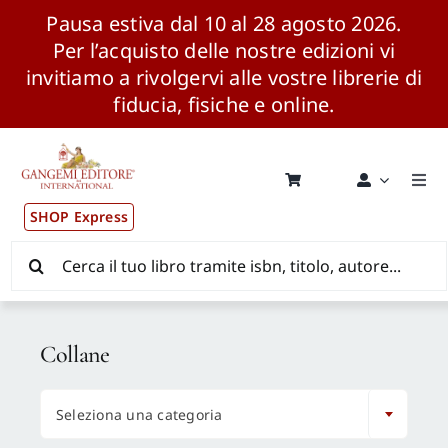
Pausa estiva dal 10 al 28 agosto 2026.
Per l’acquisto delle nostre edizioni vi
invitiamo a rivolgervi alle vostre librerie di
fiducia, fisiche e online.
Salta
al
contenuto
Togg
Navi
SHOP Express
Pubblicazioni
Cerca
per:
News ed Eventi
Collane
Distribuzione Wolrdwide

Seleziona una categoria
CONSIP / MEPA / ANVUR / CINECA