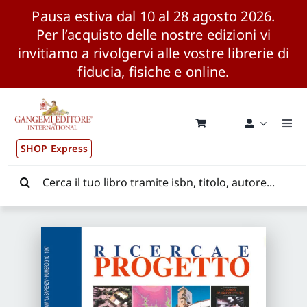
Pausa estiva dal 10 al 28 agosto 2026.
Per l’acquisto delle nostre edizioni vi
invitiamo a rivolgervi alle vostre librerie di
fiducia, fisiche e online.
Salta
al
contenuto
Togg
Navi
SHOP Express
Pubblicazioni
Cerca
per:
News ed Eventi
Distribuzione Wolrdwide
CONSIP / MEPA / ANVUR / CINECA