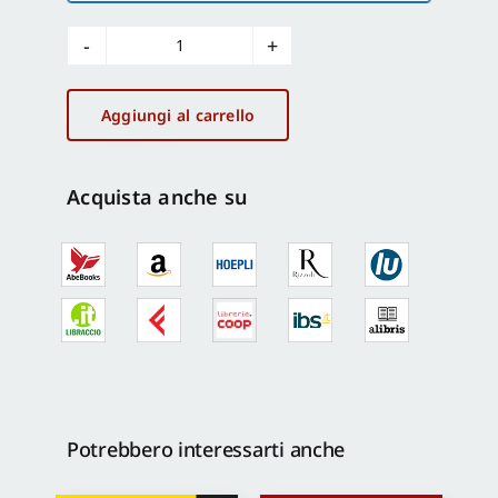
Ricerca
e
progetto
Aggiungi al carrello
9-
10/1997
quantità
Acquista anche su
Potrebbero interessarti anche