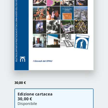
Newsletter
Autori
Proposte di pubblicazione
Gangemi Editore
Newsletter
30,00
€
Scegli
Edizione cartacea
la
30,00 €
versione
Disponibile