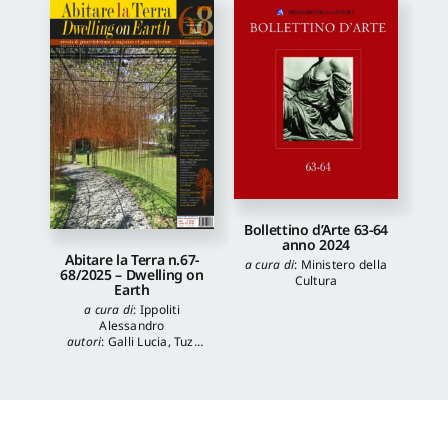
Bollettino d’Arte 63-64
anno 2024
Abitare la Terra n.67-
a cura di
:
Ministero della
68/2025 – Dwelling on
Cultura
Earth
a cura di
:
Ippoliti
Alessandro
autori
:
Galli Lucia
,
Tuzi
Stefania
,
Veronica
Balboni
,
Morgia
Federica
,
Anna Lei
,
Capanna Alessandra
,
Reale Luca
,
Spita Leone
,
Jacopo Mannello