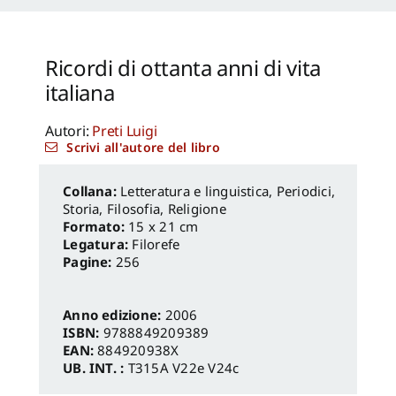
Federica
,
Anna Lei
,
Capanna Alessandra
,
Reale Luca
,
Spita Leone
,
Jacopo Mannello
Ricordi di ottanta anni di vita
italiana
Autori:
Preti Luigi
Scrivi all'autore del libro
Letteratura e linguistica
,
Periodici
,
Storia, Filosofia, Religione
Formato:
15 x 21 cm
Legatura:
Filorefe
Pagine:
256
Anno edizione:
2006
ISBN:
9788849209389
EAN:
884920938X
UB. INT. :
T315A V22e V24c