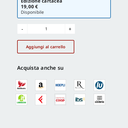
Edizione cartacea
la
19,00 €
versione
Disponibile
Ricordi
di
ottanta
Aggiungi al carrello
anni
di
vita
Acquista anche su
italiana
quantità