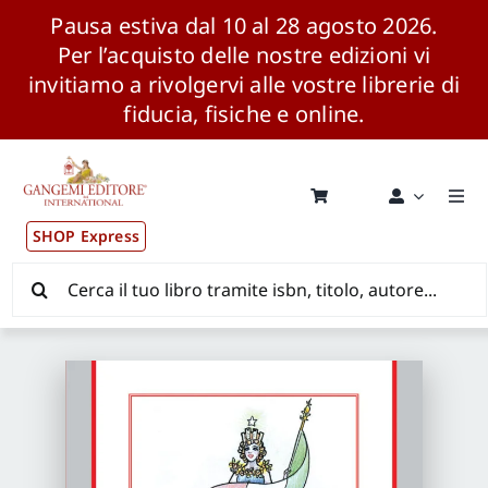
Pausa estiva dal 10 al 28 agosto 2026.
Per l’acquisto delle nostre edizioni vi
invitiamo a rivolgervi alle vostre librerie di
fiducia, fisiche e online.
Salta
al
contenuto
Togg
Navi
SHOP Express
Pubblicazioni
Cerca
per:
News ed Eventi
Distribuzione Wolrdwide
CONSIP / MEPA / ANVUR / CINECA