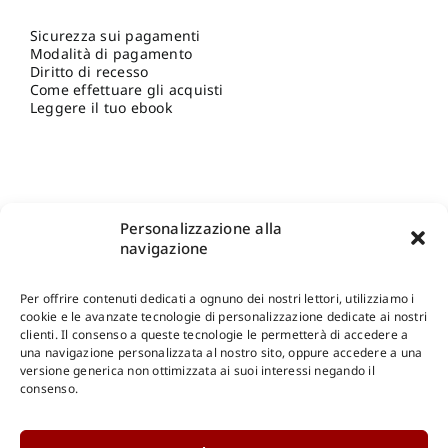
Sicurezza sui pagamenti
Modalità di pagamento
Diritto di recesso
Come effettuare gli acquisti
Leggere il tuo ebook
Personalizzazione alla
navigazione
Per offrire contenuti dedicati a ognuno dei nostri lettori, utilizziamo i
cookie e le avanzate tecnologie di personalizzazione dedicate ai nostri
clienti. Il consenso a queste tecnologie le permetterà di accedere a
una navigazione personalizzata al nostro sito, oppure accedere a una
Shop Gangemi Editore
-
Pagamenti Sicuri e anche Rateali
.
versione generica non ottimizzata ai suoi interessi negando il
consenso.
Catalogo Online