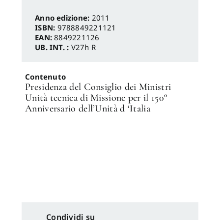
Anno edizione:
2011
ISBN:
9788849221121
EAN:
8849221126
UB. INT. :
V27h R
Contenuto
Presidenza del Consiglio dei Ministri
Unità tecnica di Missione per il 150°
Anniversario dell’Unità d ‘Italia
Condividi su