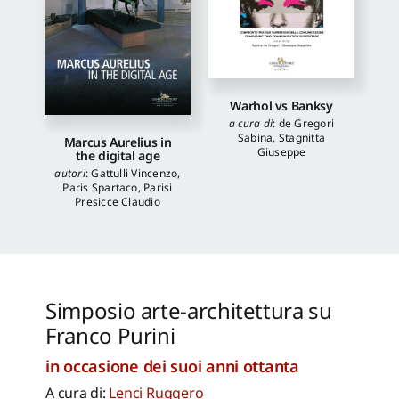
Warhol vs Banksy
a cura di
:
de Gregori
Sabina
,
Stagnitta
Marcus Aurelius in
Giuseppe
the digital age
autori
:
Gattulli Vincenzo
,
Paris Spartaco
,
Parisi
Presicce Claudio
Simposio arte-architettura su
Franco Purini
in occasione dei suoi anni ottanta
A cura di:
Lenci Ruggero