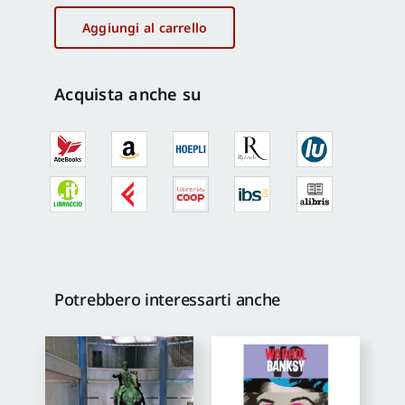
arte-
architettura
Aggiungi al carrello
su
Franco
Purini
Acquista anche su
quantità
Potrebbero interessarti anche