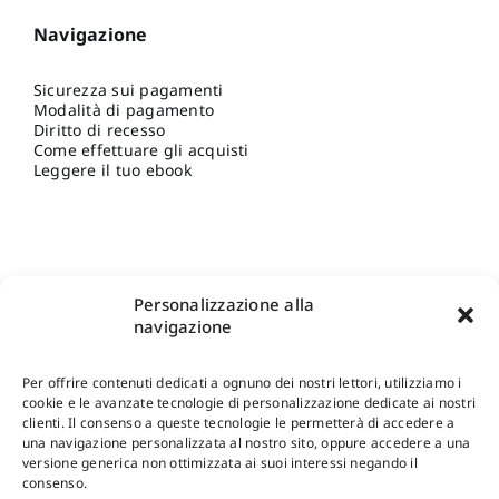
Navigazione
Sicurezza sui pagamenti
Modalità di pagamento
Diritto di recesso
Come effettuare gli acquisti
Leggere il tuo ebook
Personalizzazione alla
navigazione
Per offrire contenuti dedicati a ognuno dei nostri lettori, utilizziamo i
cookie e le avanzate tecnologie di personalizzazione dedicate ai nostri
clienti. Il consenso a queste tecnologie le permetterà di accedere a
una navigazione personalizzata al nostro sito, oppure accedere a una
Shop Gangemi Editore
-
Pagamenti Sicuri e anche Rateali
.
versione generica non ottimizzata ai suoi interessi negando il
consenso.