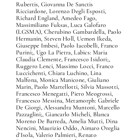
Rubertis, Giovanna De Sanctis
Ricciardone, Lorenzo Degli Esposti,
Richard England, Amedeo Fago,
Massimiliano Fuksas, Luca Galofaro
(LGSMA), Cherubino Gambardella, Paolo
Hermanin, Steven Holl, Uemon Ikeda,
Giuseppe Imbesi, Paolo Iacobelli, Franco
Purini;, Ugo La Pietra, Labics: Maria
Claudia Clemente, Francesco Isidori;,
Ruggero Lenci, Massimo Locci, Franco
Luccichenti, Chiara Luchino, Lina
Malfona, Monica Manicone, Giuliano
Marin, Paolo Martellotti, Silvia Massotti,
Francesco Menegatti, Piero Meogrossi,
Francesco Messina, Metamorph: Gabriele
De Giorgi, Alessandra Muntoni, Marcello
Pazzaglini;, Giancarlo Micheli, Blanca
Moreno De Barreda, Amelia Mutti, Dina
Nencini, Maurizio Oddo, Aimaro Oreglia
d’Isola, Valerio Palmieri, Renato