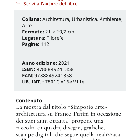
Scrivi all'autore del libro
Architettura, Urbanistica, Ambiente
,
Arte
Formato:
21 x 29,7 cm
Legatura:
Filorefe
Pagine:
112
Anno edizione:
2021
ISBN:
9788849241358
EAN:
9788849241358
UB. INT. :
T801C V16e V11e
Contenuto
La mostra dal titolo “Simposio arte-
architettura su Franco Purini in occasione
dei suoi anni ottanta” propone una
raccolta di quadri, disegni, grafiche,
stampe digitali che segue quella realizzata