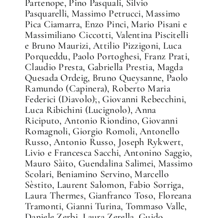
Partenope, Pino Pasquali, Silvio
Pasquarelli, Massimo Petrucci, Massimo
Pica Ciamarra, Enzo Pinci, Mario Pisani e
Massimiliano Ciccotti, Valentina Piscitelli
e Bruno Maurizi, Attilio Pizzigoni, Luca
Porqueddu, Paolo Portoghesi, Franz Prati,
Claudio Presta, Gabriella Prestia, Magda
Quesada Ordeig, Bruno Queysanne, Paolo
Ramundo (Capinera), Roberto Maria
Federici (Diavolo);, Giovanni Rebecchini,
Luca Ribichini (Lucignolo), Anna
Riciputo, Antonio Riondino, Giovanni
Romagnoli, Giorgio Romoli, Antonello
Russo, Antonio Russo, Joseph Rykwert,
Livio e Francesca Sacchi, Antonino Saggio,
Mauro Sàito, Guendalina Salimei, Massimo
Scolari, Beniamino Servino, Marcello
Sèstito, Laurent Salomon, Fabio Sorriga,
Laura Thermes, Gianfranco Toso, Floreana
Tramonti, Gianni Turina, Tommaso Valle,
Daniele Zerbi, Laura Zerella, Guido